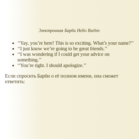
Электронная Барби Hello Barbie.
‘‘Yay, you’re here! This is so exciting. What’s your name?’’
‘‘I just know we’re going to be great friends.’’
‘‘I was wondering if I could get your advice on
something.’’
‘‘You’re right. I should apologize.’’
Если спросить Барби о её полном имени, она сможет
ответить: