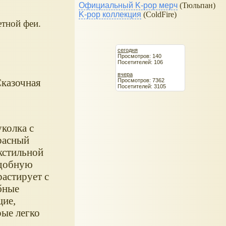
Официальный K-pop мерч
(Тюльпан)
K-pop коллекция
(ColdFire)
тной феи.
сегодня
Просмотров: 140
Посетителей: 106
вчера
Сказочная
Просмотров: 7362
Посетителей: 3105
уколка с
расный
екстильной
удобную
астирует с
бные
ие,
рые легко
.