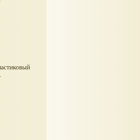
ластиковый
.