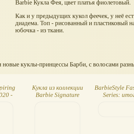
Barbie Кукла Фея, цвет платья фиолетовый.
Как и у предыдущих кукол феечек, у неё ест
диадема. Топ - рисованный и пластиковый на
юбочка - из ткани.
 новые куклы-принцессы Барби, с волосами разны
piring
Кукла из коллекции
BarbieStyle Fa
020 -
Barbie Signature
Series: ито
н Кинг
Gala - Lavender
голосования 
Daydream
четвертой к