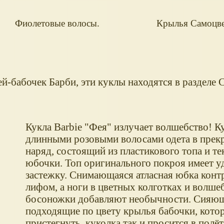
Фиолетовые волосы.
Крылья Самоцве
й-бабочек Барби, эти куклы находятся в разделе 
Кукла Barbie "Фея" излучает волшебство! К
длинными розовыми волосами одета в прек
наряд, состоящий из пластикового топа и т
юбочки. Топ оригинального покроя имеет 
застежку. Снимающаяся атласная юбка контр
лифом, а ноги в цветных колготках и волше
босоножки добавляют необычности. Сияющ
подходящие по цвету крылья бабочки, кото
пристегнуть, куколка так и просится в полёт