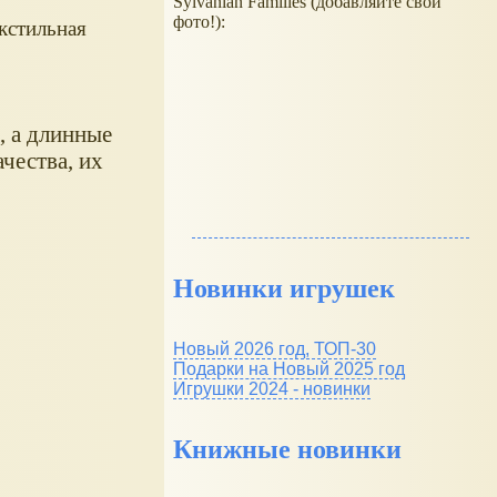
Sylvanian Families (добавляйте свои
фото!):
кстильная
, а длинные
чества, их
Новинки игрушек
Новый 2026 год, ТОП-30
Подарки на Новый 2025 год
Игрушки 2024 - новинки
Книжные новинки