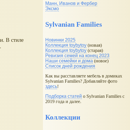
Манн, Иванов и Фербер
Эксмо
Sylvanian Families
и. В стиле
Новинки 2025
Коллекция toybytoy
(новая)
.
Коллекция toybytoy
(старая)
Ревизия семей на конец 2023
Наши семейки и дома
(новое)
Список дней рождения
Как вы расставляете мебель в домиках
Sylvanian Families? Добавляйте фото
здесь
!
Подборка статей
о Sylvanian Families с
2019 года и далее.
Коллекции