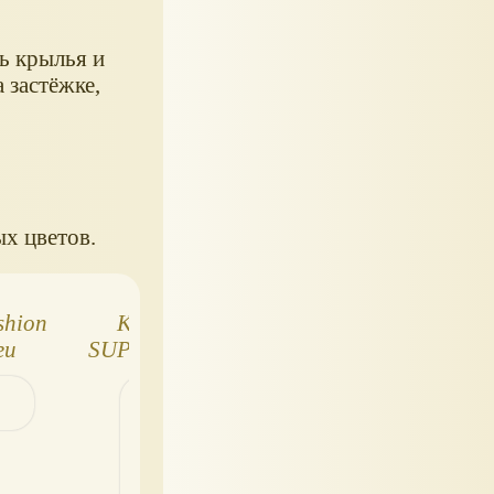
ь крылья и
 застёжке,
х цветов.
shion
Кукла MOVIE
Barbie Holiday
ги
SUPERSTAR Barbie
Fun: кукла Барб
для
2026
путешественни
уклы
2022 года