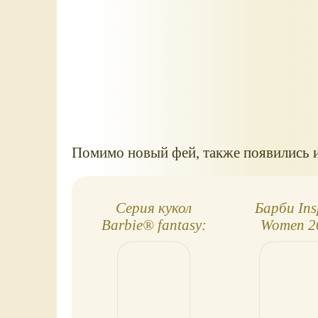
Помимо новый фей, также появились и
Серия кукол
Барби Ins
Barbie® fantasy:
Women 2
The Mystical
Билли Джи
Muse™