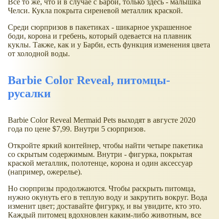
Все то же, что и в случае с Барби, только здесь - малышка
Челси. Кукла покрыта сиреневой металлик краской.
Среди сюрпризов в пакетиках - шикарное украшенное
боди, корона и гребень, который одевается на плавник
куклы. Также, как и у Барби, есть функция изменения цвета
от холодной воды.
Barbie Color Reveal, питомцы-
русалки
Barbie Color Reveal Mermaid Pets выходят в августе 2020
года по цене $7,99. Внутри 5 сюрпризов.
Откройте яркий контейнер, чтобы найти четыре пакетика
со скрытым содержимым. Внутри - фигурка, покрытая
краской металлик, полотенце, корона и один аксессуар
(например, ожерелье).
Но сюрпризы продолжаются. Чтобы раскрыть питомца,
нужно окунуть его в теплую воду и закрутить вокруг. Вода
изменит цвет; доставайте фигурку, и вы увидите, кто это.
Каждый питомец вдохновлен каким-либо животным, все