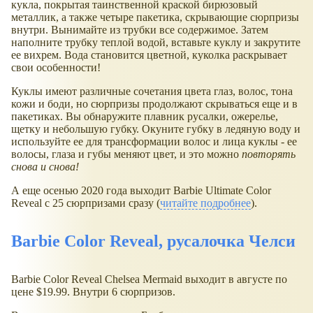
кукла, покрытая таинственной краской бирюзовый
металлик, а также четыре пакетика, скрывающие сюрпризы
внутри. Вынимайте из трубки все содержимое. Затем
наполните трубку теплой водой, вставьте куклу и закрутите
ее вихрем. Вода становится цветной, куколка раскрывает
свои особенности!
Куклы имеют различные сочетания цвета глаз, волос, тона
кожи и боди, но сюрпризы продолжают скрываться еще и в
пакетиках. Вы обнаружите плавник русалки, ожерелье,
щетку и небольшую губку. Окуните губку в ледяную воду и
используйте ее для трансформации волос и лица куклы - ее
волосы, глаза и губы меняют цвет, и это можно
повторять
снова и снова!
А еще осенью 2020 года выходит Barbie Ultimate Color
Reveal с 25 сюрпризами сразу (
читайте подробнее
).
Barbie Color Reveal, русалочка Челси
Barbie Color Reveal Chelsea Mermaid выходит в августе по
цене $19.99. Внутри 6 сюрпризов.