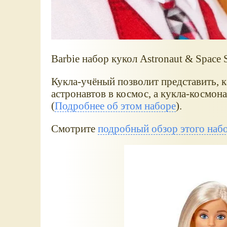
Barbie набор кукол Astronaut & Space Sc
Кукла-учёный позволит представить, 
астронавтов в космос, а кукла-космон
(
Подробнее об этом наборе
).
Смотрите
подробный обзор этого наб