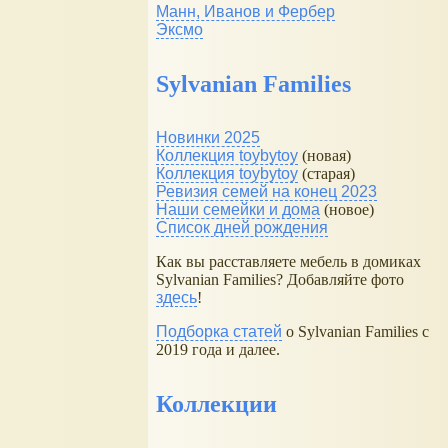
Манн, Иванов и Фербер
Эксмо
Sylvanian Families
Новинки 2025
Коллекция toybytoy
(новая)
Коллекция toybytoy
(старая)
Ревизия семей на конец 2023
Наши семейки и дома
(новое)
Список дней рождения
Как вы расставляете мебель в домиках
Sylvanian Families? Добавляйте фото
здесь
!
Подборка статей
о Sylvanian Families с
2019 года и далее.
Коллекции