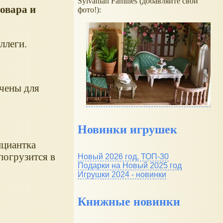
Sylvanian Families (добавляйте свои
овара и
фото!):
оллеги.
ачены для
Новинки игрушек
ициантка
погрузится в
Новый 2026 год, ТОП-30
Подарки на Новый 2025 год
Игрушки 2024 - новинки
Книжные новинки