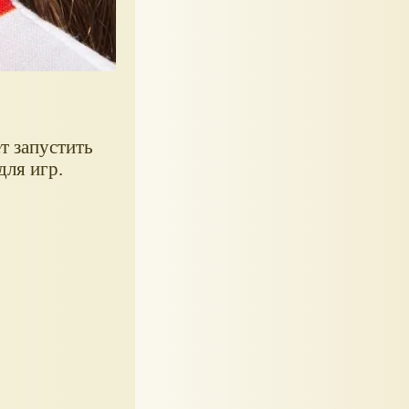
т запустить
для игр.