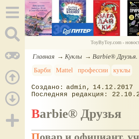
ToyByToy.com - новос
Главная
Куклы
Barbie® Друзья.
Барби
Mattel
профессии
куклы
admin
14.12.2017
22.10.
Barbie® Друзья
Повар и официант, 