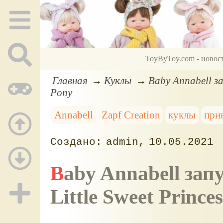
ToyByToy.com - новос
Главная
Куклы
Baby Annabell за
Pony
Annabell
Zapf Creation
куклы
при
admin
10.05.2021
Baby Annabell запускает новый ассортимент:
Little Sweet Prince