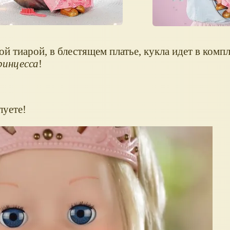
й тиарой, в блестящем платье, кукла идет в компл
ринцесса
!
луете!