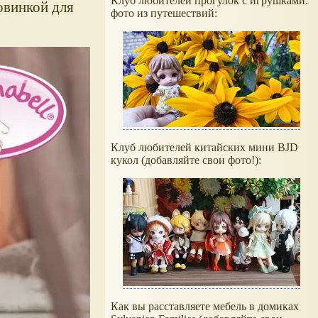
Клуб любителей прогулок с игрушками:
овинкой для
фото из путешествий:
Клуб любителей китайских мини BJD
кукол (добавляйте свои фото!):
Как вы расставляете мебель в домиках