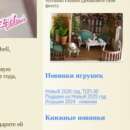
Sylvanian Families (добавляйте свои
фото!):
ell,
овую
Новинки игрушек
 года,
Новый 2026 год, ТОП-30
Подарки на Новый 2025 год
Игрушки 2024 - новинки
Книжные новинки
дарите ей