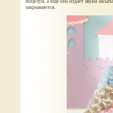
поцелуй, а еще она издает звуки засып
закрываются.