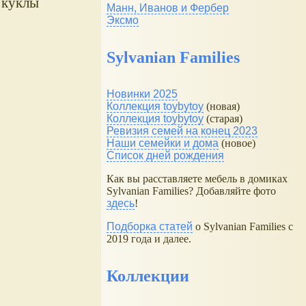
и куклы
Манн, Иванов и Фербер
Эксмо
Sylvanian Families
Новинки 2025
Коллекция toybytoy
(новая)
Коллекция toybytoy
(старая)
Ревизия семей на конец 2023
Наши семейки и дома
(новое)
Список дней рождения
Как вы расставляете мебель в домиках
Sylvanian Families? Добавляйте фото
здесь
!
Подборка статей
о Sylvanian Families с
2019 года и далее.
Коллекции