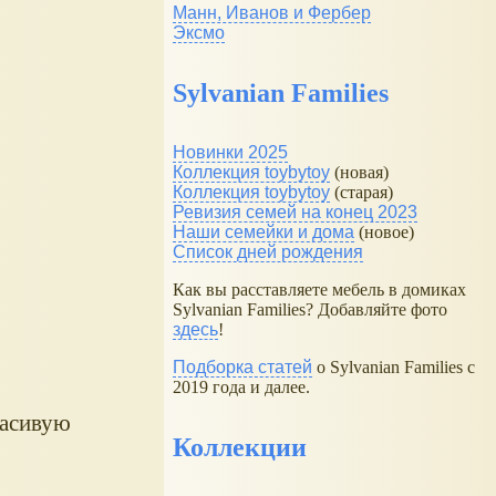
Манн, Иванов и Фербер
Эксмо
Sylvanian Families
Новинки 2025
Коллекция toybytoy
(новая)
Коллекция toybytoy
(старая)
Ревизия семей на конец 2023
Наши семейки и дома
(новое)
Список дней рождения
Как вы расставляете мебель в домиках
Sylvanian Families? Добавляйте фото
здесь
!
Подборка статей
о Sylvanian Families с
2019 года и далее.
расивую
Коллекции