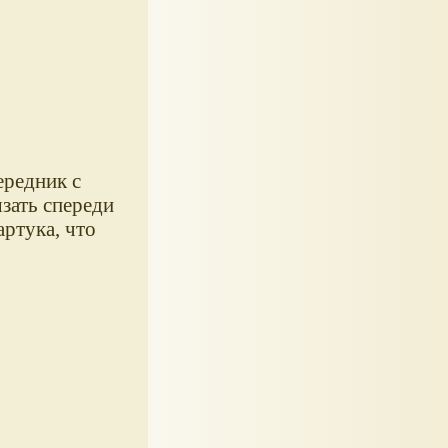
ередник с
зать спереди
артука, что