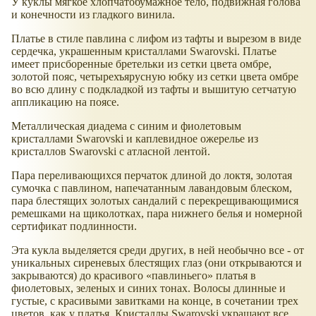
У куклы мягкое хлопчатобумажное тело, подвижная голова
и конечности из гладкого винила.
Платье в стиле павлина с лифом из тафты и вырезом в виде
сердечка, украшенным кристаллами Swarovski. Платье
имеет присборенные бретельки из сетки цвета омбре,
золотой пояс, четырехъярусную юбку из сетки цвета омбре
во всю длину с подкладкой из тафты и вышитую сетчатую
аппликацию на поясе.
Металлическая диадема с синим и фиолетовым
кристаллами Swarovski и каплевидное ожерелье из
кристаллов Swarovski с атласной лентой.
Пара переливающихся перчаток длиной до локтя, золотая
сумочка с павлином, напечатанным лавандовым блеском,
пара блестящих золотых сандалий с перекрещивающимися
ремешками на щиколотках, пара нижнего белья и номерной
сертификат подлинности.
Эта кукла выделяется среди других, в ней необычно все - от
уникальных сиреневых блестящих глаз (они открываются и
закрываются) до красивого
павлиньего
платья в
фиолетовых, зеленых и синих тонах. Волосы длинные и
густые, с красивыми завитками на конце, в сочетании трех
цветов, как у платья. Кристаллы Swarovski украшают все