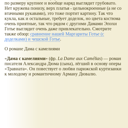
по размеру крупнее и вообще наряд выглядит грубовато.
Нет кружева понизу, верх платья - цельнокроенные (а не со
втачными рукавами), это тоже портит картину. Так что
кукла, как и остальные, требует доделок, но цвета костюма
очень приятные, так что рядом с другими Дамами Эпохи
Готье выглядит очень даже привлекательно. Смотрите
также обзор:
сравнение нашей Маргариты Готье (с
доделками) и чешской Готье
.
О романе Дама с камелиями
«
Дама с камелиями
» (фр.
La Dame aux Camélias
) — роман
писателя Александра Дюма (сына), лёгший в основу оперы
«Травиата». Он повествует о любви парижской куртизанки
к молодому и романтичному Арману Дювалю.