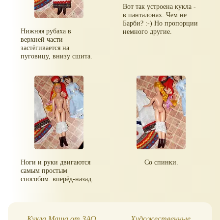
Вот так устроена кукла -
в панталонах. Чем не
Барби? :-) Но пропорции
Нижняя рубаха в
немного другие.
верхней части
застёгивается на
пуговицу, внизу сшита.
Ноги и руки двигаются
Со спинки.
самым простым
способом: вперёд-назад.
Кукла Маша от ЗАО
Художественные