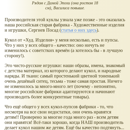
Рядом с Дамой Эпохи (она ростом 18
см), Василиса повыше.
Производителя этой куклы узнала уже позже - это оказалась
наша российская старая фабрика - Художественные изделия
и игрушки, Сергиев Посад (
статья о них здесь
).
Кукол от
Худ. Изделия
у меня несколько, есть и пупсы.
Что у них у всех общего - качество: оно ничуть не
изменилось с советстких времён (а хотелось бы - в лучшую
сторону!).
Это чисто-русские игрушки: наши образы, имена, знакомый
с детства материал, из которого делают кукол, и народные
наряды. И ткани: самый простенький цветной тоненький
очень дешёвый ситец, тесьма - тоже самая простая. Ничего
не изменилось за много-много лет (почему - непонятно,
многие российские фабрики адаптируются и начинают
производить более конкурентные товары).
Что ещё общего у всех кукол-пупсов фабрики - то, что
несмотря на все свои недостатки, они очень нравятся
детям!! Проверено за многие года много раз - всем детям
они нравятся! Всё-таки хорошо, когда НАШ производитель
делает кукол нашим же детям. Ещё бы качество подтянуть...