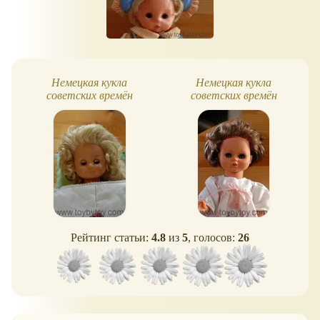
Немецкая кукла
Немецкая кукла
советских времён
советских времён
(блондинка)
(брюнетка)
Рейтинг статьи:
4.8
из
5
, голосов:
26