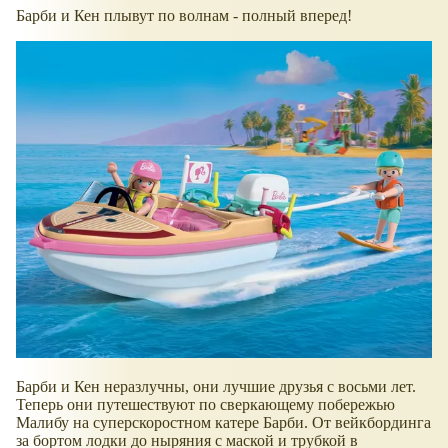
Барби и Кен плывут по волнам - полный вперед!
Барби и Кен неразлучны, они лучшие друзья с восьми лет.
Теперь они путешествуют по сверкающему побережью
Малибу на суперскоростном катере Барби. От вейкбординга
за бортом лодки до ныряния с маской и трубкой в