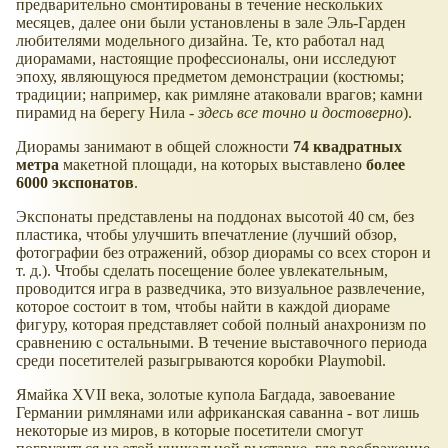
предварительно смонтированы в течение нескольких
месяцев, далее они были установлены в зале Эль-Гарден
любителями модельного дизайна. Те, кто работал над
диорамами, настоящие профессионалы, они исследуют
эпоху, являющуюся предметом демонстрации (костюмы;
традиции; например, как римляне атаковали врагов; камни
пирамид на берегу Нила -
здесь все точно и достоверно
).
Диорамы занимают в общей сложности
74 квадратных
метра
макетной площади, на которых выставлено
более
6000 экспонатов
.
Экспонаты представлены на поддонах высотой 40 см, без
пластика, чтобы улучшить впечатление (лучший обзор,
фотографии без отражений, обзор диорамы со всех сторон и
т. д.). Чтобы сделать посещение более увлекательным,
проводится игра в разведчика, это визуальное развлечение,
которое состоит в том, чтобы найти в каждой диораме
фигуру, которая представляет собой полный анахронизм по
сравнению с остальными. В течение выставочного периода
среди посетителей разыгрываются коробки Playmobil.
Ямайка XVII века, золотые купола Багдада, завоевание
Германии римлянами или африканская саванна - вот лишь
некоторые из миров, в которые посетители смогут