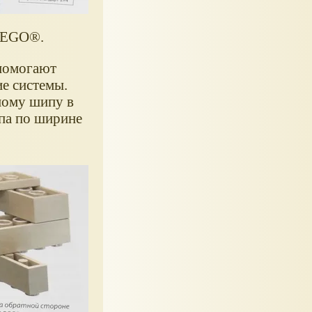
 LEGO®.
помогают
е системы.
дному шипу в
ипа по ширине