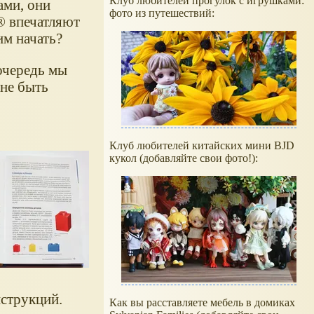
Клуб любителей прогулок с игрушками:
ами, они
фото из путешествий:
 впечатляют
им начать?
 очередь мы
 не быть
Клуб любителей китайских мини BJD
кукол (добавляйте свои фото!):
нструкций.
Как вы расставляете мебель в домиках