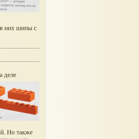
 в них шипы с
а деле
ий. Но также