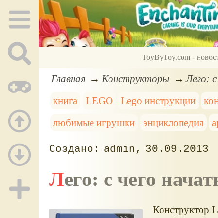
ToyByToy.com - новос
Главная
Конструкторы
Лего: 
книга
LEGO
Lego инструкции
ко
любимые игрушки
энциклопедия
а
admin
30.09.2013
Лего: с чего нач
Конструктор L