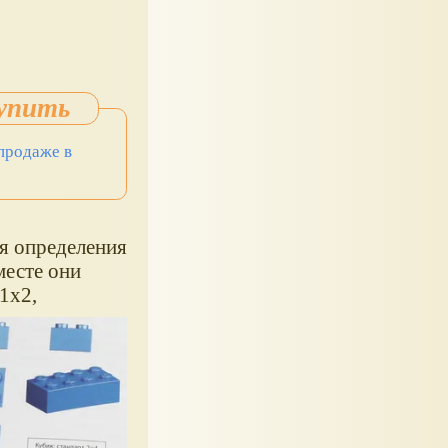
 продаже в
я определения
месте они
1x2,