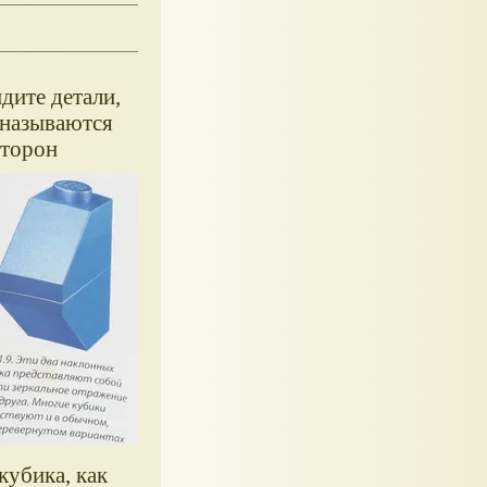
дите детали,
 называются
сторон
кубика, как