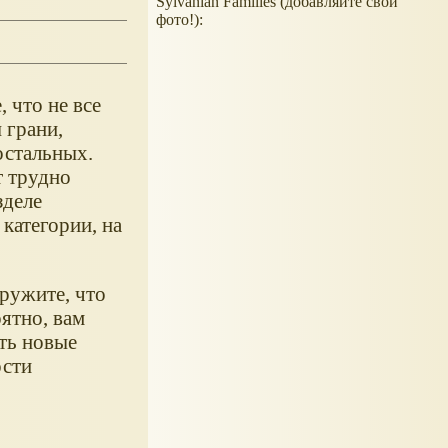
Sylvanian Families (добавляйте свои
фото!):
 что не все
 грани,
остальных.
т трудно
зделе
категории, на
аружите, что
ятно, вам
ать новые
ости