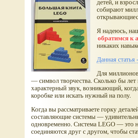
детей, и взро
собирают мил
открывающиеся 
Я надеюсь, наш
обратимся к 
никаких навыко
Данная статья
Для миллионов
— символ творчества. Сколько бы лет 
характерный звук, возникающий, когд
коробке или искать нужный на полу.
Когда вы рассматриваете горку детале
составляющие системы — удивительн
одновременно. Система LEGO — это н
соединяются друг с другом, чтобы ст