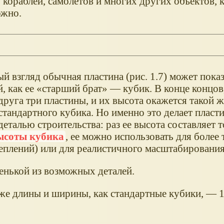
 кораблей, самолетов и многих других объектов, 
ожно.
й взгляд обычная пластина (рис. 1.7) может показ
, как ее
старший брат
— кубик. В конце концов
друга три пластины, и их высота окажется такой же
тандартного кубика. Но именно это делает пласт
еталью строительства: раз ее высота составляет 
ысоты кубика
, ее можно использовать для более
еплений) или для реалистичного масштабирования
енькой из возможных деталей.
же длины и ширины, как стандартные кубики, — 1