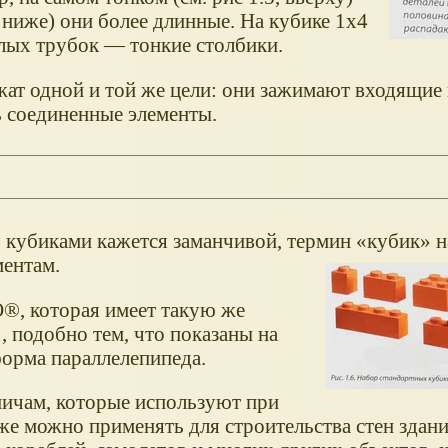
. ниже) они более длинные. На кубике 1x4
олых трубок — тонкие столбики.
жат одной и той же цели: они зажимают входящие
ь соединенные элементы.
 кубиками кажется заманчивой, термин
кубик
н
ментам.
®, которая имеет такую же
, подобно тем, что показаны на
форма параллелепипеда.
ичам, которые используют при
оже можно применять для строительства стен здан