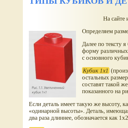
ТИПЫ КУБИКОВ И ДЕ
На сайте 
Определяем разме
Далее по тексту я
форму различных
с основного кубик
Кубик 1x1
(произ
остальных размер
составят такой ж
показанного на рис
Если деталь имеет такую же высоту, ка
одинарной высоты
. Деталь, имеющая
два раза длиннее, обозначается как 1x2