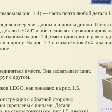
овалом на рис. 1.4) — часть почти любой детали
ся для измерения длины и ширины детали. Шипы 
д детали LEGO" и обеспечивают функционировани
оказанный на рис. 1.4, имеет один шип и равен о
 в ширину. На рис. 1.3 показан кубик 2x4: два ш
лине.
оединяться вместе. Она захватывает шип,
руг с другом.
ов LEGO, как показано на рис. 1.5.
конструкция с обратной стороны:
ки скреплены с шипами. Детали
 на самом тонком (см. рис 1.5, вверху)