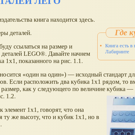
ТАЛЕЙ ЛЕГО
издательства книга находится здесь.
ры деталей.
 буду ссылаться на размер и
Книга есть в
Лабиринте
 деталей LEGO®. Давайте начнем
а 1x1, показанного на рис. 1.1.
носится
один на один
) — исходный стандарт дл
ов. Если расположить два кубика 1x1 рядом, то в
е размер, как у следующего по величине кубика — 
. 1.2.
к элемент 1x1, говорят, что она
 ту же высоту, что и кубик 1x1, но в
.