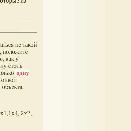
которые из
аться не такой
, положите
, как у
ину столь
только
одну
 тонкой
 объекта.
x1,1x4, 2x2,