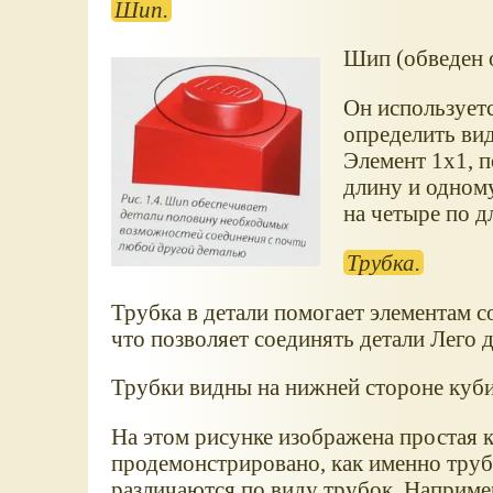
Шип.
Шип (обведен 
Он использует
определить ви
Элемент 1x1, п
длину и одному
на четыре по д
Трубка.
Трубка в детали помогает элементам с
что позволяет соединять детали Лего д
Трубки видны на нижней стороне кубик
На этом рисунке изображена простая 
продемонстрировано, как именно труб
различаются по виду трубок. Например,