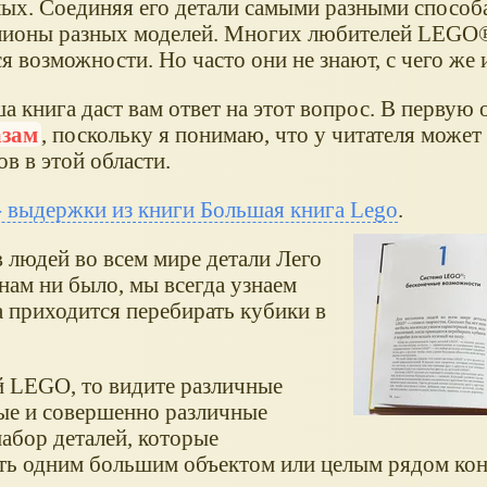
слых. Соединяя его детали самыми разными способ
лионы разных моделей. Многих любителей LEGO®
возможности. Но часто они не знают, с чего же 
а книга даст вам ответ на этот вопрос. В первую
азам
, поскольку я понимаю, что у читателя может
в в этой области.
 - выдержки из книги Большая книга Lego
.
 людей во всем мире детали Лего
нам ни было, мы всегда узнаем
а приходится перебирать кубики в
й LEGO, то видите различные
ые и совершенно различные
абор деталей, которые
ать одним большим объектом или целым рядом ко