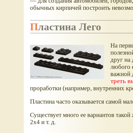
— для создания автомобилей, городов,
обычных кирпичей построить невозм
Пластина Лего
На первы
полезной
друг на 
любого с
важной д
треть в
проработки (например, внутренних кр
Пластина часто оказывается самой мал
Существует много ее вариантов такой 
2x4 и т. д.