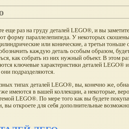
о
е еще раз на груду деталей LEGO®, и вы заметите,
ют форму параллелепипеда. У некоторых скошены
цилиндрические или конические, а третьи тоньше 
 обозначить каждую деталь особым образом, буде
ься, как собрать из них нужный объект. В этом ра
ются ключевые характеристики деталей LEGO® и 
 они подразделяются.
разных типах деталей LEGO®, вы, конечно же, обн
же имеются в вашей коллекции, а некоторые, веро
стемой LEGO®. По мере того как вы будете покуп
и, вы откроете для себя дополнительные возможн