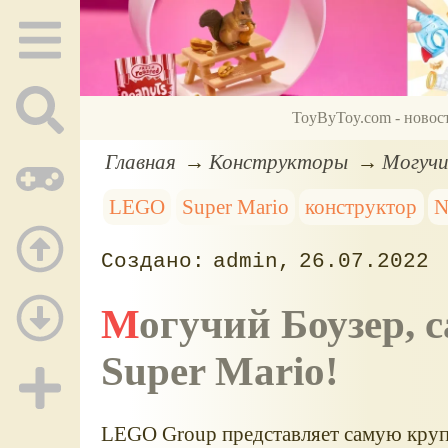
ToyByToy.com - новос
Главная
Конструкторы
Могучи
LEGO
Super Mario
конструктор
N
admin
26.07.2022
Могучий
Боузер,
с
Super Mario!
LEGO Group представляет самую круп