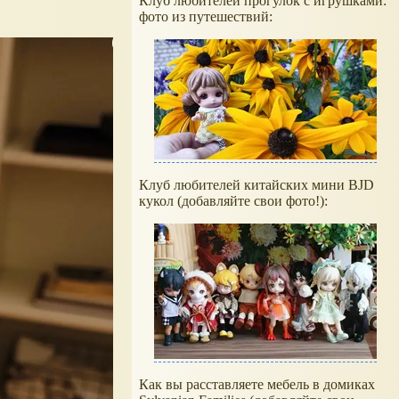
Клуб любителей прогулок с игрушками:
фото из путешествий:
Клуб любителей китайских мини BJD
кукол (добавляйте свои фото!):
Как вы расставляете мебель в домиках