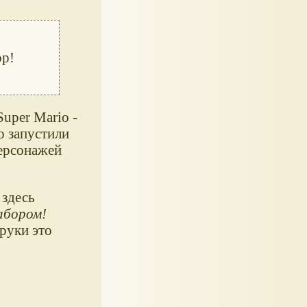
ор!
Super Mario -
o запустили
персонажей
 здесь
абором!
 руки это