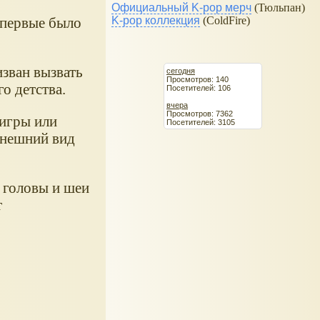
Официальный K-pop мерч
(Тюльпан)
K-pop коллекция
(ColdFire)
впервые было
зван вызвать
сегодня
Просмотров: 140
о детства.
Посетителей: 106
вчера
Просмотров: 7362
 игры или
Посетителей: 3105
внешний вид
 головы и шеи
т