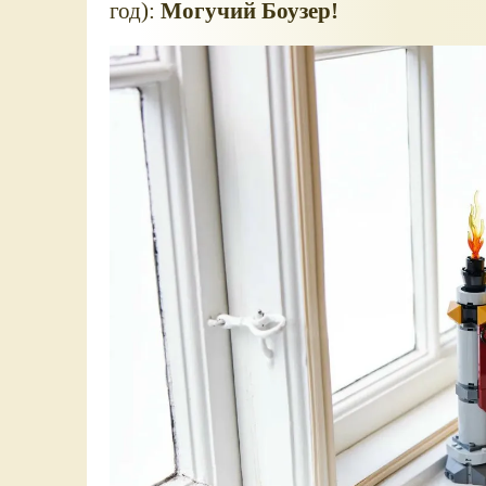
год):
Могучий Боузер!