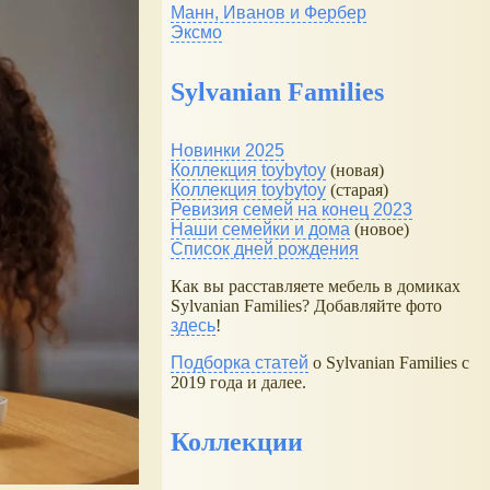
Манн, Иванов и Фербер
Эксмо
Sylvanian Families
Новинки 2025
Коллекция toybytoy
(новая)
Коллекция toybytoy
(старая)
Ревизия семей на конец 2023
Наши семейки и дома
(новое)
Список дней рождения
Как вы расставляете мебель в домиках
Sylvanian Families? Добавляйте фото
здесь
!
Подборка статей
о Sylvanian Families с
2019 года и далее.
Коллекции