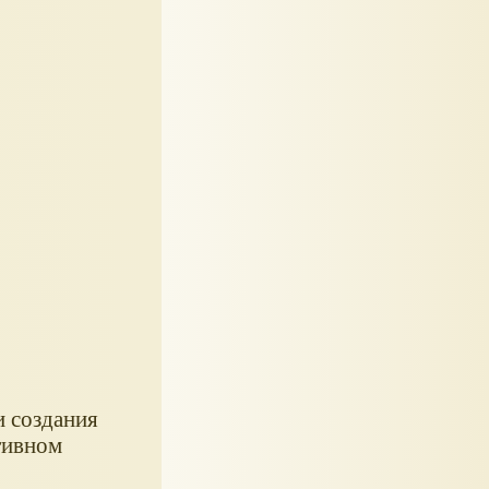
и создания
тивном