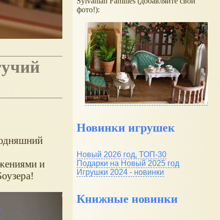
Sylvanian Families (добавляйте свои
фото!):
учий
Новинки игрушек
годняшний
Новый 2026 год, ТОП-30
ижениями и
Подарки на Новый 2025 год
Игрушки 2024 - новинки
оузера!
Книжные новинки