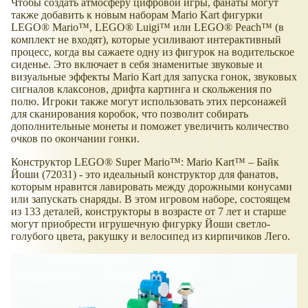
Чтобы создать атмосферу цифровой игры, фанаты могут
также добавить к новым наборам Mario Kart фигурки
LEGO® Mario™, LEGO® Luigi™ или LEGO® Peach™ (в
комплект не входят), которые усиливают интерактивный
процесс, когда вы сажаете одну из фигурок на водительское
сиденье. Это включает в себя знаменитые звуковые и
визуальные эффекты Mario Kart для запуска гонок, звуковых
сигналов клаксонов, дрифта картинга и скольжения по
полю. Игроки также могут использовать этих персонажей
для сканирования коробок, что позволит собирать
дополнительные монеты и поможет увеличить количество
очков по окончании гонки.
Конструктор LEGO® Super Mario™: Mario Kart™ – Байк
Йоши (72031) - это идеальный конструктор для фанатов,
которым нравится лавировать между дорожными конусами
или запускать снаряды. В этом игровом наборе, состоящем
из 133 деталей, конструкторы в возрасте от 7 лет и старше
могут приобрести игрушечную фигурку Йоши светло-
голубого цвета, ракушку и велосипед из кирпичиков Лего.