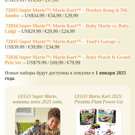
72033 Super Mario™: Mario Kart™ – Donkey Kong & DK
Jumbo
– US$34.99 / €34,99 / £29,99
72034 Super Mario™: Mario Kart™ – Baby Mario vs. Baby
Luigi
– US$29.99 / €29,99 / £24,99
72035 Super Mario™: Mario Kart™ – Toad’s Garage
–
US$39.99 / €39,99/ / £34,99
72036 Super Mario™: Mario Kart™ – Baby Peach & Grand
Prix Set
– US$79.99 / £69,99 / €79,99
Новые наборы будут доступны к покупке
с 1 января 2025
года
.
LEGO Super Mario,
LEGO Mario Kart 2025:
новинки лета 2025 года,
Piranha Plant Power-Up
список
Pursuit и Shy Guy & P-
Wing