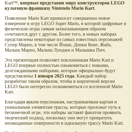
Kart™,
впервые представив миру конструкторов LEGO
культовую франшизу Nintendo Mario Kart
.
Появление Mario Kart привносит совершенно новое
измерение в игру LEGO Super Mario, в которой цифровые и
физические игры самым захватывающим образом
сочетаются друг с другом. Более того, в новых наборах
представлены некоторые из самых известных персонажей
Супер Марио, в том числе Йоши, Донки Конг, Жаба,
Малыш Марио, Малыш Луиджи и Малышка Пич.
Эта презентация позволяет поклонникам Mario Kart и
LEGO впервые полностью ознакомиться с новыми,
долгожданными наборами, которые официально будут
представлены
1 января 2025 года
. Каждый набор
разработан таким образом, чтобы в кирпичной версии
LEGO было интересно познакомиться со вселенной Mario
Kart.
Благодаря ярким персонажам, настраиваемым картам и
уникальным элементам трассы, которые проложат путь к
бесконечной игре, эти наборы заставят фанатов проявить
творческий подход, поскольку они могут превратить
неожиданные поверхности в идеальную трассу Mario Kart.