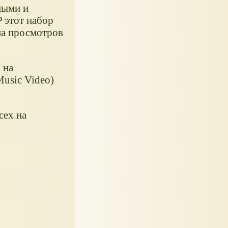
ными и
 этот набор
на просмотров
 на
Music Video)
сех на