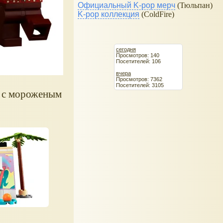
Официальный K-pop мерч
(Тюльпан)
K-pop коллекция
(ColdFire)
сегодня
Просмотров: 140
Посетителей: 106
вчера
Просмотров: 7362
Посетителей: 3105
к с мороженым