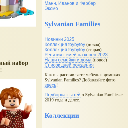
Манн, Иванов и Фербер
Эксмо
Sylvanian Families
Новинки 2025
Коллекция toybytoy
(новая)
Коллекция toybytoy
(старая)
Ревизия семей на конец 2023
Наши семейки и дома
(новое)
ный набор
Список дней рождения
!
Как вы расставляете мебель в домиках
Sylvanian Families? Добавляйте фото
здесь
!
Подборка статей
о Sylvanian Families с
2019 года и далее.
Коллекции