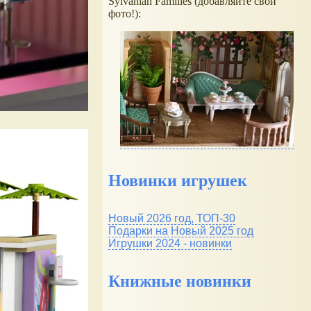
Sylvanian Families (добавляйте свои
фото!):
Новинки игрушек
Новый 2026 год, ТОП-30
Подарки на Новый 2025 год
Игрушки 2024 - новинки
Книжные новинки