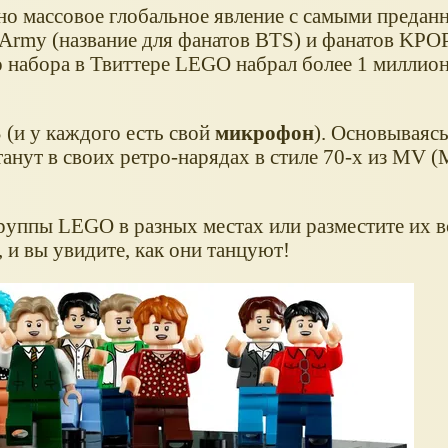
но массовое глобальное явление с самыми предан
 Army (название для фанатов BTS) и фанатов KPOP
о набора в Твиттере LEGO набрал более 1 миллио
(и у каждого есть свой
микрофон
). Основываясь
анут в своих ретро-нарядах в стиле 70-х из MV (
руппы LEGO в разных местах или разместите их в
 и вы увидите, как они танцуют!