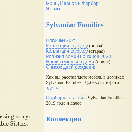
Манн, Иванов и Фербер
Эксмо
Sylvanian Families
Новинки 2025
Коллекция toybytoy
(новая)
Коллекция toybytoy
(старая)
Ревизия семей на конец 2023
Наши семейки и дома
(новое)
Список дней рождения
Как вы расставляете мебель в домиках
Sylvanian Families? Добавляйте фото
здесь
!
Подборка статей
о Sylvanian Families с
2019 года и далее.
ssing могут
Коллекции
le Sisters.