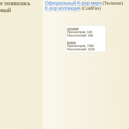
се появилась
Официальный K-pop мерч
(Тюльпан)
K-pop коллекция
(ColdFire)
овый
сегодня
Просмотров: 140
Посетителей: 106
вчера
Просмотров: 7362
Посетителей: 3105