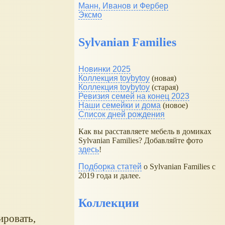
Манн, Иванов и Фербер
Эксмо
Sylvanian Families
Новинки 2025
Коллекция toybytoy
(новая)
Коллекция toybytoy
(старая)
Ревизия семей на конец 2023
Наши семейки и дома
(новое)
Список дней рождения
Как вы расставляете мебель в домиках
Sylvanian Families? Добавляйте фото
здесь
!
Подборка статей
о Sylvanian Families с
2019 года и далее.
Коллекции
ировать,