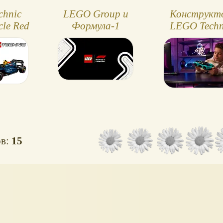
chnic
LEGO Group и
Конструкт
cle Red
Формула-1
LEGO Techn
g RB20
объявили о новом
Aston Mart
многолетнем
Valkyrie
стратегическом
партнерстве
ов:
15