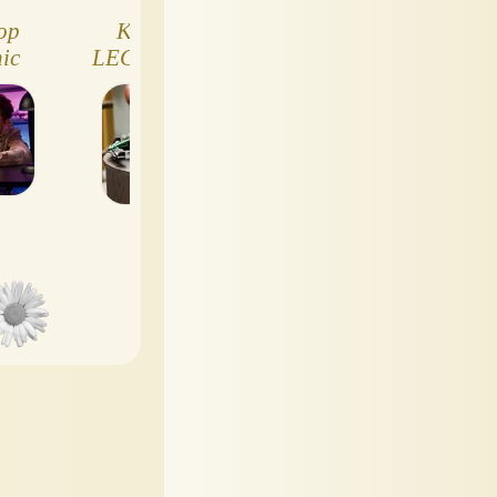
ор
Конструктор
LEGO Technic
ic
LEGO 42240 Aston
McLaren P1™ 
in
Martin Aramco
принесите домо
AMR25
легенду!