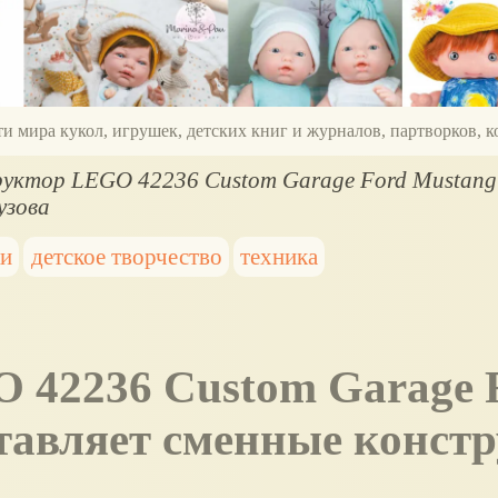
ти мира кукол, игрушек, детских книг и журналов, партворков,
уктор LEGO 42236 Custom Garage Ford Mustang
узова
ки
детское творчество
техника
тавляет сменные конст