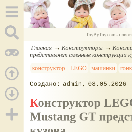
ToyByToy.com - новос
Главная
Конструкторы
Констр
представляет сменные конструкции к
конструктор
LEGO
машинки
гон
admin
08.05.2026
Конструктор LEGO 42236 Custom Garage Ford
Mustang GT предс
кузова