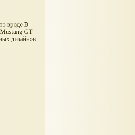
то вроде B-
d Mustang GT
чных дизайнов