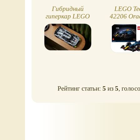
Гибридный
LEGO Te
гиперкар LEGO
42206 Ora
Technic PEUGEOT
Bull Racin
9X8 24H Le Mans
F1
Hybrid
Рейтинг статьи:
5
из
5
, голос