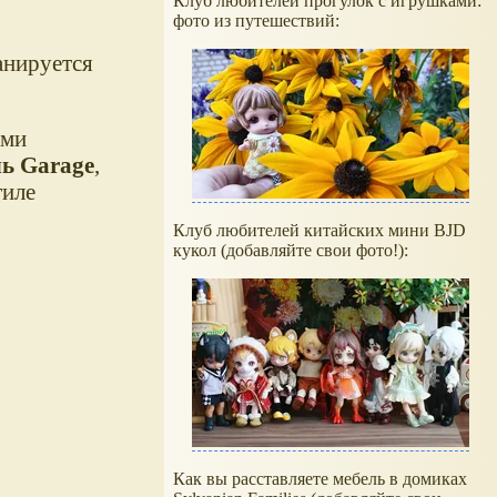
Клуб любителей прогулок с игрушками:
фото из путешествий:
анируется
ими
ь Garage
,
тиле
Клуб любителей китайских мини BJD
кукол (добавляйте свои фото!):
Как вы расставляете мебель в домиках