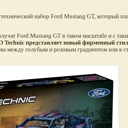
технический набор Ford Mustang GT, который пл
олучат Ford Mustang GT в таком масштабе и с так
 Technic представляет новый фирменный стил
ова между голубым и розовым градиентом или в с