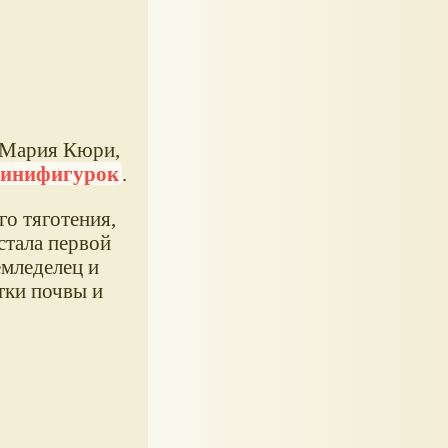
и Мария Кюри,
 минифигурок
.
го тяготения,
стала первой
мледелец и
тки почвы и