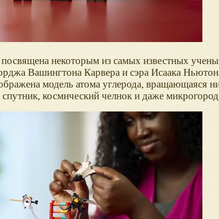
й, посвящена некоторым из самых известных учены
рджа Вашингтона Карвера и сэра Исаака Ньютон
ображена модель атома углерода, вращающаяся н
 спутник, космический челнок и даже микрогород