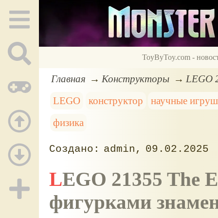
ToyByToy.com - новос
Главная
Конструкторы
LEGO 2
LEGO
конструктор
научные игру
физика
admin
09.02.2025
LEGO 21355 The Evolution of STEM: с
фигурками знаме