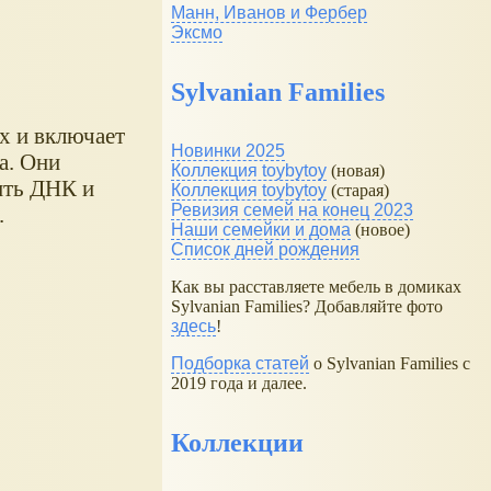
Манн, Иванов и Фербер
Эксмо
Sylvanian Families
х и включает
Новинки 2025
а. Они
Коллекция toybytoy
(новая)
ить ДНК и
Коллекция toybytoy
(старая)
Ревизия семей на конец 2023
.
Наши семейки и дома
(новое)
Список дней рождения
Как вы расставляете мебель в домиках
Sylvanian Families? Добавляйте фото
здесь
!
Подборка статей
о Sylvanian Families с
2019 года и далее.
Коллекции