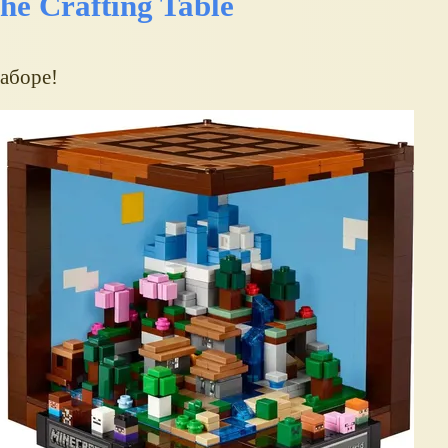
e Crafting Table
аборе!