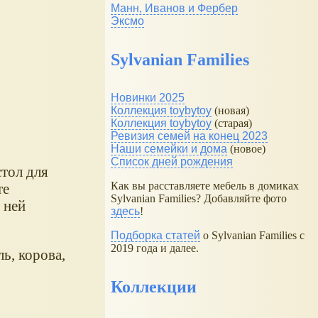
Манн, Иванов и Фербер
Эксмо
Sylvanian Families
Новинки 2025
Коллекция toybytoy
(новая)
Коллекция toybytoy
(старая)
Ревизия семей на конец 2023
Наши семейки и дома
(новое)
,
Список дней рождения
стол для
Как вы расставляете мебель в домиках
те
Sylvanian Families? Добавляйте фото
 ней
здесь
!
Подборка статей
о Sylvanian Families с
2019 года и далее.
ь, корова,
Коллекции