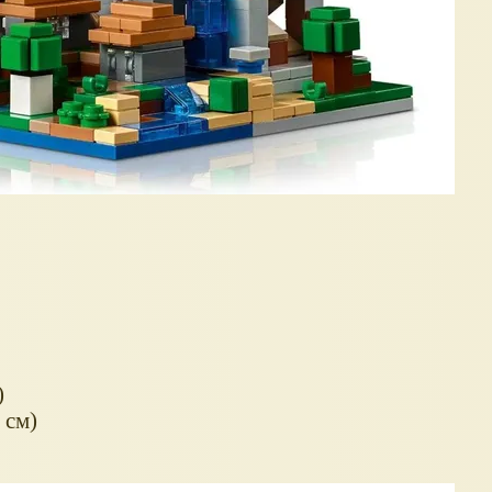
)
 см)