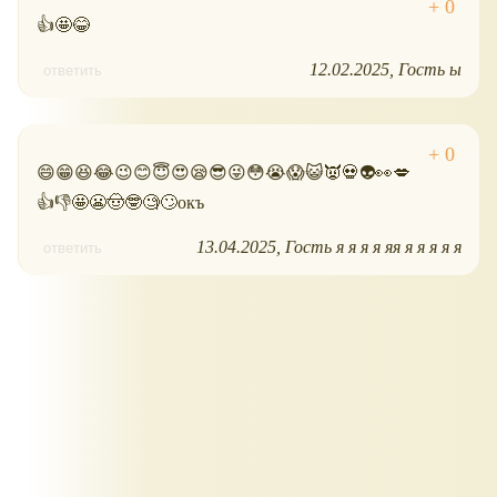
👍🤩😂
12.02.2025
Гость ы
ответить
😄😁😆😂😉😊😇😍😪😎😜😳😭😱😺👿💀👽👀💋
👍👎🤩😬🤠🤓🧐🙄окъ
13.04.2025
Гость я я я я яя я я я я я
ответить