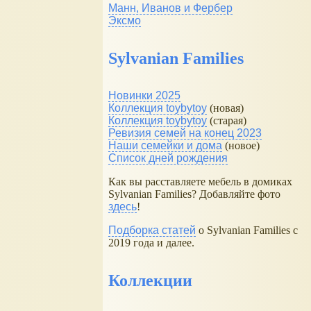
Манн, Иванов и Фербер
Эксмо
Sylvanian Families
Новинки 2025
Коллекция toybytoy
(новая)
Коллекция toybytoy
(старая)
Ревизия семей на конец 2023
Наши семейки и дома
(новое)
Список дней рождения
Как вы расставляете мебель в домиках
Sylvanian Families? Добавляйте фото
здесь
!
Подборка статей
о Sylvanian Families с
2019 года и далее.
Коллекции