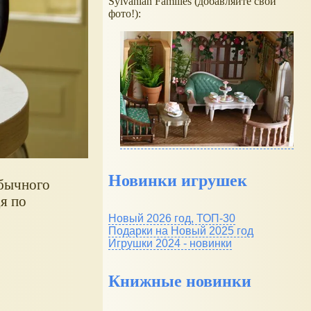
Sylvanian Families (добавляйте свои
фото!):
Новинки игрушек
бычного
я по
Новый 2026 год, ТОП-30
Подарки на Новый 2025 год
Игрушки 2024 - новинки
Книжные новинки