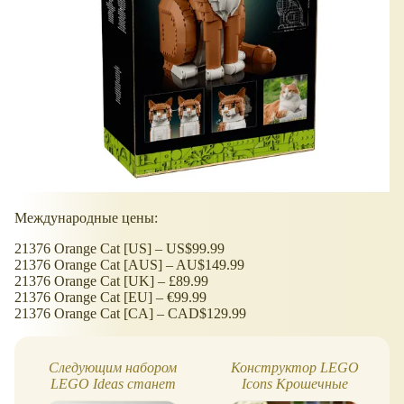
Международные цены:
21376 Orange Cat [US] – US$99.99
21376 Orange Cat [AUS] – AU$149.99
21376 Orange Cat [UK] – £89.99
21376 Orange Cat [EU] – €99.99
21376 Orange Cat [CA] – CAD$129.99
Следующим набором
Конструктор LEGO
LEGO Ideas станет
Icons Крошечные
винтажная швейная
растения: 9 штук в