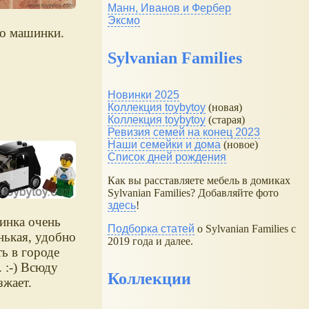
Манн, Иванов и Фербер
Эксмо
о машинки.
Sylvanian Families
Новинки 2025
Коллекция toybytoy
(новая)
Коллекция toybytoy
(старая)
Ревизия семей на конец 2023
Наши семейки и дома
(новое)
Список дней рождения
Как вы расставляете мебель в домиках
Sylvanian Families? Добавляйте фото
здесь
!
нка очень
Подборка статей
о Sylvanian Families с
нькая, удобно
2019 года и далее.
ть в городе
. :-) Всюду
Коллекции
зжает.