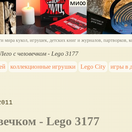
ти мира кукол, игрушек, детских книг и журналов, партворков,
Лего с человечком - Lego 3177
ей
коллекционные игрушки
Lego City
игры в 
2011
овечком - Lego 3177