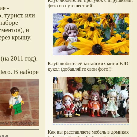
Клуб любителей прогулок с игрушками:
фото из путешествий:
ие -
, турист, или
 наборе
ументов), и
ерез крышу.
(на 2011 год).
Клуб любителей китайских мини BJD
кукол (добавляйте свои фото!):
Лего. В наборе
Как вы расставляете мебель в домиках
ом