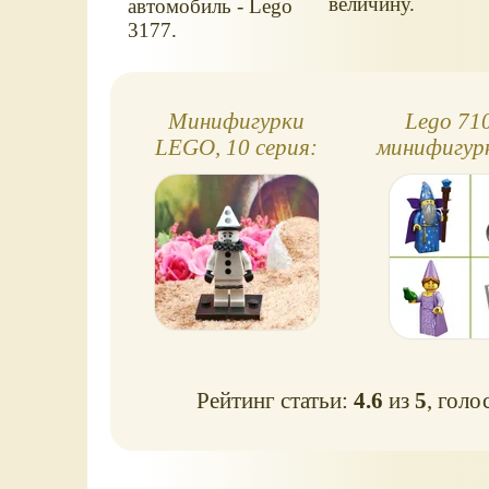
величину.
автомобиль - Lego
3177.
Минифигурки
Lego 710
LEGO, 10 серия:
минифигурк
Пьеро
12 сер
Рейтинг статьи:
4.6
из
5
, голо