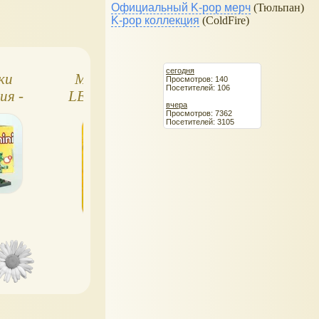
Официальный K-pop мерч
(Тюльпан)
K-pop коллекция
(ColdFire)
сегодня
ки
Минифигурки
Лего человечки 
Просмотров: 140
Посетителей: 106
ия -
LEGO, 10 серия
разные
вчера
ст
минифигурки Ле
Просмотров: 7362
Посетителей: 3105