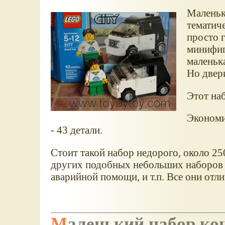
Маленьк
тематиче
просто 
минифигу
маленька
Но двер
Этот наб
Экономи
- 43 детали.
Стоит такой набор недорого, около 25
других подобных небольших наборов 
аварийной помощи, и т.п. Все они от
Маленький набор ко