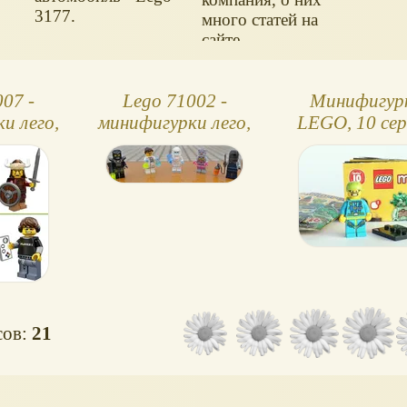
3177.
много статей на
сайте.
07 -
Lego 71002 -
Минифигур
и лего,
минифигурки лего,
LEGO, 10 сер
ия
11 серия
парашюти
сов:
21