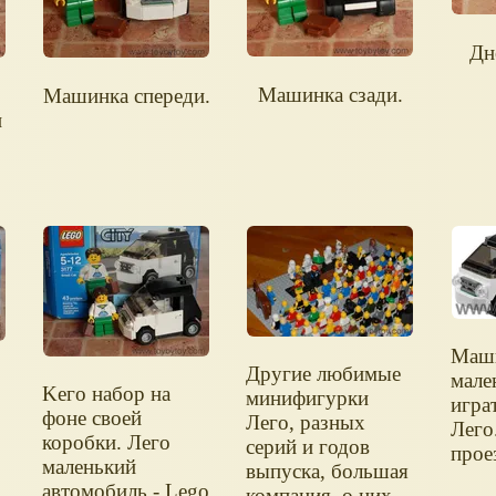
Дн
Машинка сзади.
Машинка спереди.
н
Маши
Другие любимые
мале
Kего набор на
минифигурки
игра
фоне своей
Лего, разных
Лего
коробки. Лего
серий и годов
прое
маленький
выпуска, большая
автомобиль - Lego
компания, о них