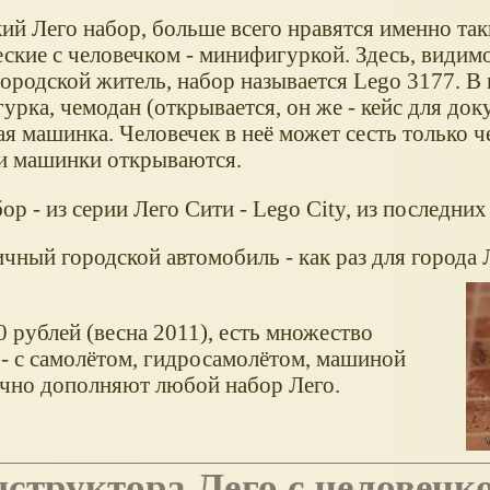
ий Лего набор, больше всего нравятся именно так
ские с человечком - минифигуркой. Здесь, видимо
городской житель, набор называется Lego 3177. В
рка, чемодан (открывается, он же - кейс для док
я машинка. Человечек в неё может сесть только ч
и машинки открываются.
ор - из серии Лего Сити - Lego City, из последних 
чный городской автомобиль - как раз для города 
0 рублей (весна 2011), есть множество
- с самолётом, гидросамолётом, машиной
лично дополняют любой набор Лего.
нструктора Лего с человечк