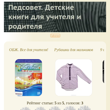
ОБЖ. Все для учителя!
Рубашки для мальчиков
9 шаг
вы
Рейтинг статьи:
5
из
5
, голосов:
3