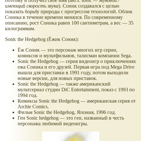
поэтому и получил своё имя (англ.
sonic — звуковой /
имеющий скорость звука
). Соник создавался с целью
показать борьбу природы с прогрессом технологий. Облик
Соника в течение времени менялся. По современному
описанию, рост Соника равен 100 сантиметрам, а вес — 35
килограммам.
Sonic the Hedgehog (Ёжик Соник):
Ёж Соник — это персонаж многих игр серии,
комиксов и мультфильмов, талисман компании Sega.
Sonic the Hedgehog — серия видеоигр о приключениях
ежа Соника и его друзей. Первая игра под Mega Drive
вышла для приставки в 1991 году, потом выходили
новые версии, для новых приставок.
Sonic the Hedgehog — также американский
мультсериал студии DiC Entertainment, показ с 1993 по
1994 год.
Комиксы Sonic the Hedgehog — американская серия от
Archie Comics.
Фильм Sonic the Hedgehog, Япония, 1996 год.
Ген Sonic hedgehog — это ген, названный в честь
персонажа любимой видеоигры.