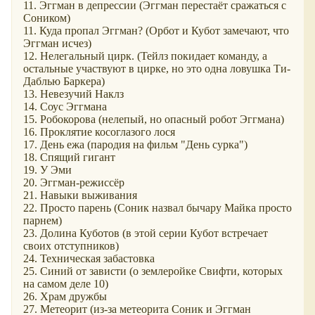
11. Эггман в депрессии (Эггман перестаёт сражаться с
Соником)
11. Куда пропал Эггман? (Орбот и Кубот замечают, что
Эггман исчез)
12. Нелегальный цирк. (Тейлз покидает команду, а
остальные участвуют в цирке, но это одна ловушка Ти-
Даблью Баркера)
13. Невезучий Наклз
14. Соус Эггмана
15. Робокорова (нелепый, но опасный робот Эггмана)
16. Проклятие косоглазого лося
17. День ежа (пародия на фильм "День сурка")
18. Спящий гигант
19. У Эми
20. Эггман-режиссёр
21. Навыки выживания
22. Просто парень (Соник назвал бычару Майка просто
парнем)
23. Долина Куботов (в этой серии Кубот встречает
своих отступников)
24. Техническая забастовка
25. Синий от зависти (о землеройке Свифти, которых
на самом деле 10)
26. Храм дружбы
27. Метеорит (из-за метеорита Соник и Эггман