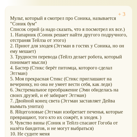
Мульт, который я смотрел про Соника, называется
"Соник бум"
Список серий (а надо сказать, что я посмотрел их все.)
1. Напарник (Соник решает найти другого подручного,
отстраняя Тейлза от этого)
2. Приют для злодея (Эггман в гостях у Соника, но он
ему мешает)
3. Трудности перевода (Тейлз делает робота, который
понимает мысли)
4. Бастер (Стикс берёт питомца, которого сделал
Эггман)
5. Моя прекрасная Стикс (Стикс приглашают на
вечеринку, но она не умеет вести себя, как леди)
6. Экстремальное преображение (Эми обиделась на
своих друзей, и её забирает Эггман)
7. Двойной конец света (Эггман заставляет Дейва
вымыть унитаз)
8. Яйцеголовые (Эггман изобретает печенья, которые
превращают, того кто их сожрёт, в злодея. )
9. Чувство вины (Соник и Тейлз спасают Гогоба от
налёта бандитов, и не могут выбраться)
10. Не судите меня