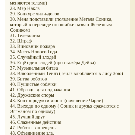
меняются телами)
28. Мэр Наклз
29. Конкурс чили-догов
30. Меня подставили (появление Метала Соника,
который в переводе по ошибке назван Железным
Соником)
31. Телевойны
32. Штраф
33. Виновник пожара
34. Месть Нового Года
35. Случайный злодей
36. Ещё один злодей (про стажёра Дейва)
37. Музыкальная битва
38. Влюблённый Тейлз (Тейлз влюбляется в лису Зою)
39. Битва роботов
40. Пушистые собачки
41. Образцы для подражания
42. Дружеские споры
43. Контрпродуктивность (появление Чарли)
44. Выходи по одному ( Соник и друзья сражаются с
Эггманом по одному)
45. Лучший друг
46. Слаженные действия
47. Роботы запрещены
48. Объединение зла.