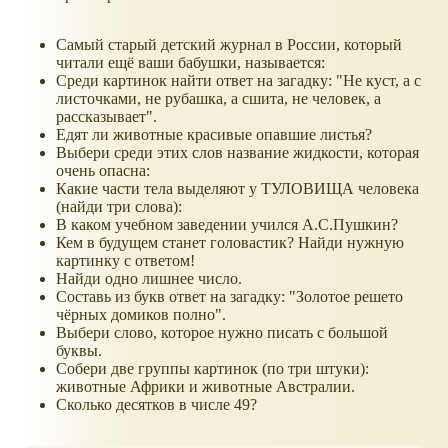
Самый старый детский журнал в России, который
читали ещё ваши бабушки, называется:
Среди картинок найти ответ на загадку: "Не куст, а с
листочками, не рубашка, а сшита, не человек, а
рассказывает".
Едят ли животные красивые опавшие листья?
Выбери среди этих слов название жидкости, которая
очень опасна:
Какие части тела выделяют у ТУЛОВИЩА человека
(найди три слова):
В каком учебном заведении учился А.С.Пушкин?
Кем в будущем станет головастик? Найди нужную
картинку с ответом!
Найди одно лишнее число.
Составь из букв ответ на загадку: "Золотое решето
чёрных домиков полно".
Выбери слово, которое нужно писать с большой
буквы.
Собери две группы картинок (по три штуки):
животные Африки и животные Австралии.
Сколько десятков в числе 49?