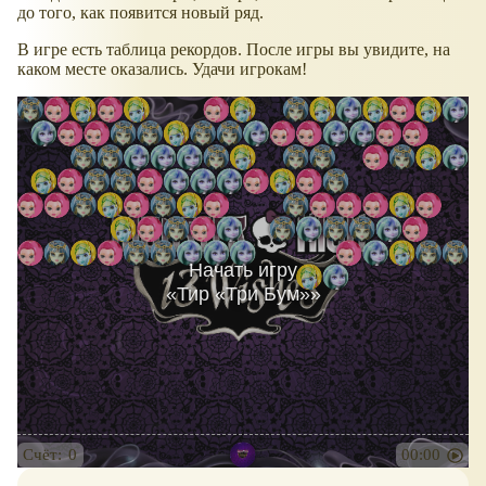
до того, как появится новый ряд.
В игре есть таблица рекордов. После игры вы увидите, на
каком месте оказались. Удачи игрокам!
Начать игру
«
Тир «Три Бум»
»
Счёт:
0
00:00