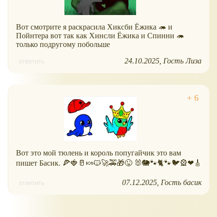
Вот смотрите я раскрасила Хиксби Ёжика 🦔 и
Пойнтера вот так как Хинсли Ёжика и Спинни 🦔
только подругому побольше
24.10.2025
Гость Лиза
ответить
Вот это мой тюлень и король попугайчик это вам
пишет Басик. 🍕🍓🥛🍬🐱🚀🚕🎁😜 🐰🐘🐾🐈🐾🐦🎡❤🎸
07.12.2025
Гость басик
ответить