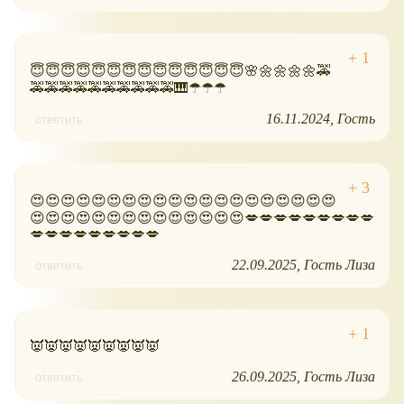
😇😇😇😇😇😇😇😇😇😇😇😇😇😇🌸🌼🌼🌼🌼🚕
🚕🚕🚕🚕🚕🚕🚕🚕🚕🚕🎹☂☂☂
16.11.2024
Гость
ответить
😍😍😍😍😍😍😍😍😍😍😍😍😍😍😍😍😍😍😍😍
😍😍😍😍😍😍😍😍😍😍😍😍😍😍💋💋💋💋💋💋💋💋💋
💋💋💋💋💋💋💋💋💋
22.09.2025
Гость Лиза
ответить
👿👿👿👿👿👿👿👿👿
26.09.2025
Гость Лиза
ответить