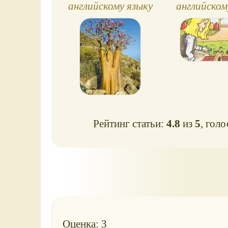
английскому языку
английском
№7. Растения
№24, Spotl
клас
Рейтинг статьи:
4.8
из
5
, гол
Оценка: 3