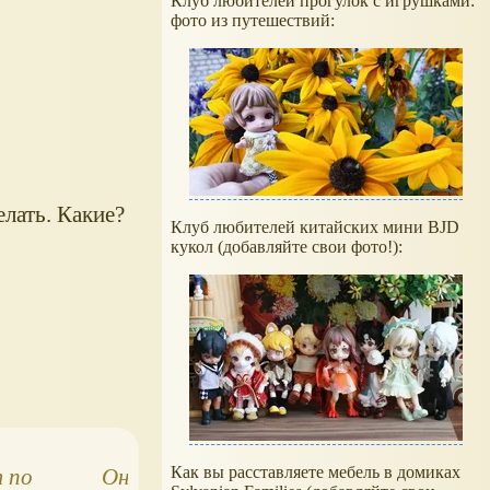
Клуб любителей прогулок с игрушками:
фото из путешествий:
елать. Какие?
Клуб любителей китайских мини BJD
кукол (добавляйте свои фото!):
Как вы расставляете мебель в домиках
 по
Онлайн-тест по
Онлайн-тест п