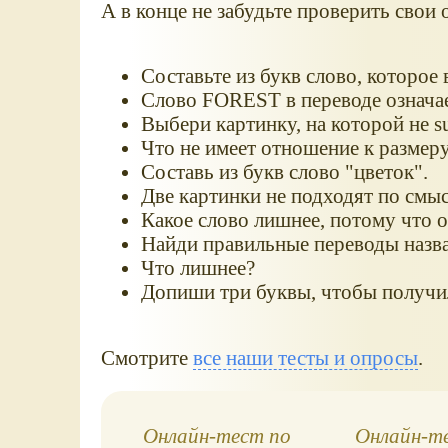
А в конце не забудьте проверить свои
Составьте из букв слово, которое 
Слово FOREST в переводе означа
Выбери картинку, на которой не su
Что не имеет отношение к размер
Составь из букв слово "цветок".
Две картинки не подходят по смыс
Какое слово лишнее, потому что о
Найди правильные переводы назва
Что лишнее?
Допиши три буквы, чтобы получил
Смотрите
все наши тесты и опросы
.
Онлайн-тест по
Онлайн-т