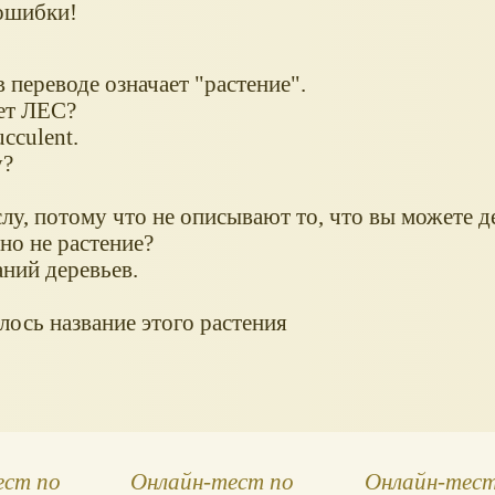
 ошибки!
в переводе означает "растение".
ет ЛЕС?
cculent.
у?
лу, потому что не описывают то, что вы можете д
но не растение?
ний деревьев.
ось название этого растения
ест по
Онлайн-тест по
Онлайн-тест