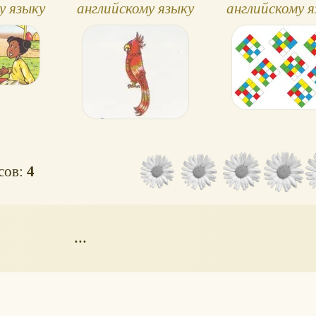
у языку
английскому языку
английскому я
ight, 3
№19, Spotlight, 3
№11, Spotligh
с
класс
класс
осов:
4
...