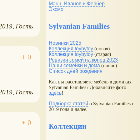
Манн, Иванов и Фербер
Эксмо
Sylvanian Families
.2019
Гость
Новинки 2025
Коллекция toybytoy
(новая)
Коллекция toybytoy
(старая)
Ревизия семей на конец 2023
Наши семейки и дома
(новое)
Список дней рождения
Как вы расставляете мебель в домиках
Sylvanian Families? Добавляйте фото
.2019
Гость
здесь
!
Подборка статей
о Sylvanian Families с
2019 года и далее.
Коллекции