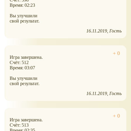
Время: 02:23
Вы улучшили
свой результат.
16.11.2019
Гость
Игра завершена.
Счёт: 512
Время: 03:07
Вы улучшили
свой результат.
16.11.2019
Гость
Игра завершена.
Счёт: 513
Время: 02:35