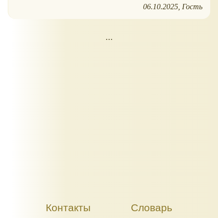
06.10.2025
Гость
...
Контакты
Словарь