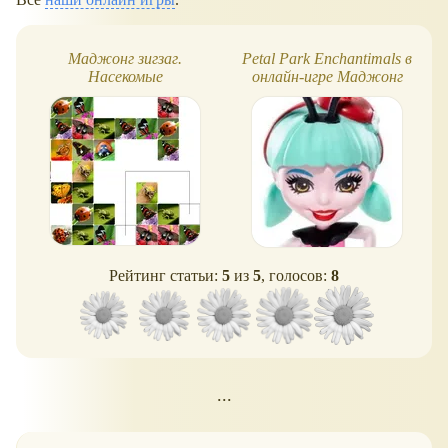
Маджонг зигзаг.
Petal Park Enchantimals в
Насекомые
онлайн-игре Маджонг
зизгаг
Рейтинг статьи:
5
из
5
, голосов:
8
...