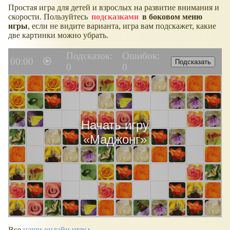
Простая игра для детей и взрослых на развитие внимания и
скорости. Пользуйтесь
подсказками
в боковом меню
игры
, если не видите варианта, игра вам подскажет, какие
две картинки можно убрать.
Подсказок:
Ошибок:
00:00
Подсказать
0
0
Начать игру
«
Маджонг
»
Все
наши онлайн игры
.