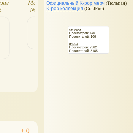
заг
Маджонг зигзаг
Маджонг зигза
Официальный K-pop мерч
(Тюльпан)
K-pop коллекция
(ColdFire)
2
№5. Кролики и
№6. Кошки
ёжики
сегодня
Просмотров: 140
Посетителей: 106
вчера
Просмотров: 7362
Посетителей: 3105