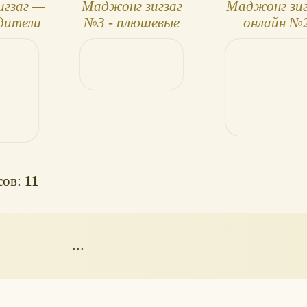
игзаг —
Маджонг зигзаг
Маджонг зиг
дители
№3 - плюшевые
онлайн №
львы
сов:
11
...