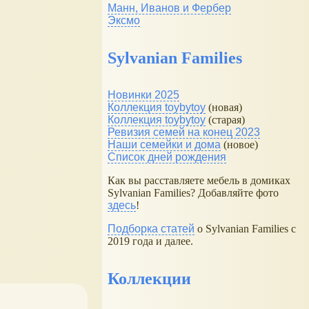
Манн, Иванов и Фербер
Эксмо
Sylvanian Families
Новинки 2025
Коллекция toybytoy
(новая)
Коллекция toybytoy
(старая)
Ревизия семей на конец 2023
Наши семейки и дома
(новое)
Список дней рождения
Как вы расставляете мебель в домиках
Sylvanian Families? Добавляйте фото
здесь
!
Подборка статей
о Sylvanian Families с
2019 года и далее.
Коллекции