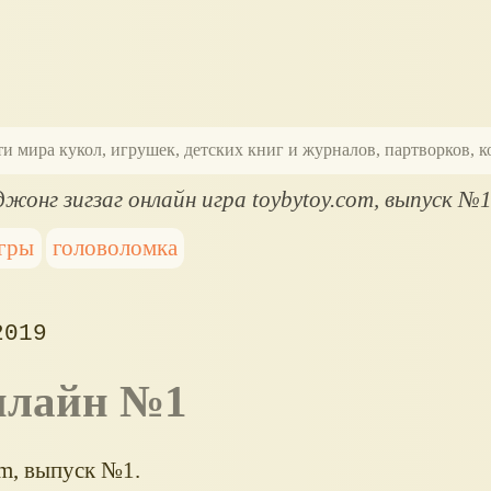
ти мира кукол, игрушек, детских книг и журналов, партворков,
жонг зигзаг онлайн игра toybytoy.com, выпуск №
игры
головоломка
2019
онлайн №1
om, выпуск №1.