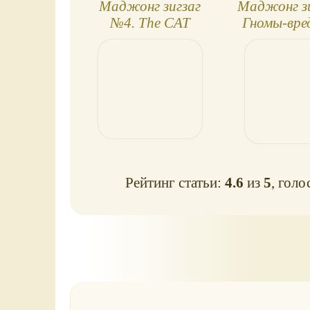
Маджонг зигзаг
Маджонг з
№4. The CAT
Гномы-вре
Сollection
Рейтинг статьи:
4.6
из
5
, голо