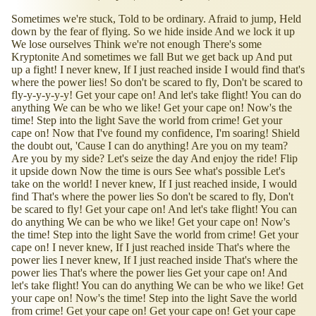
Sometimes we're stuck, Told to be ordinary. Afraid to jump, Held
down by the fear of flying. So we hide inside And we lock it up
We lose ourselves Think we're not enough There's some
Kryptonite And sometimes we fall But we get back up And put
up a fight! I never knew, If I just reached inside I would find that's
where the power lies! So don't be scared to fly, Don't be scared to
fly-y-y-y-y-y! Get your cape on! And let's take flight! You can do
anything We can be who we like! Get your cape on! Now's the
time! Step into the light Save the world from crime! Get your
cape on! Now that I've found my confidence, I'm soaring! Shield
the doubt out, 'Cause I can do anything! Are you on my team?
Are you by my side? Let's seize the day And enjoy the ride! Flip
it upside down Now the time is ours See what's possible Let's
take on the world! I never knew, If I just reached inside, I would
find That's where the power lies So don't be scared to fly, Don't
be scared to fly! Get your cape on! And let's take flight! You can
do anything We can be who we like! Get your cape on! Now's
the time! Step into the light Save the world from crime! Get your
cape on! I never knew, If I just reached inside That's where the
power lies I never knew, If I just reached inside That's where the
power lies That's where the power lies Get your cape on! And
let's take flight! You can do anything We can be who we like! Get
your cape on! Now's the time! Step into the light Save the world
from crime! Get your cape on! Get your cape on! Get your cape