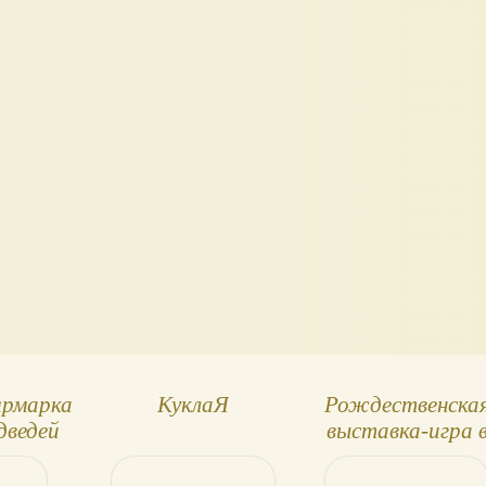
ярмарка
КуклаЯ
Рождественска
дведей
выставка-игра 
ow Fair
Фонтанном Дом
3