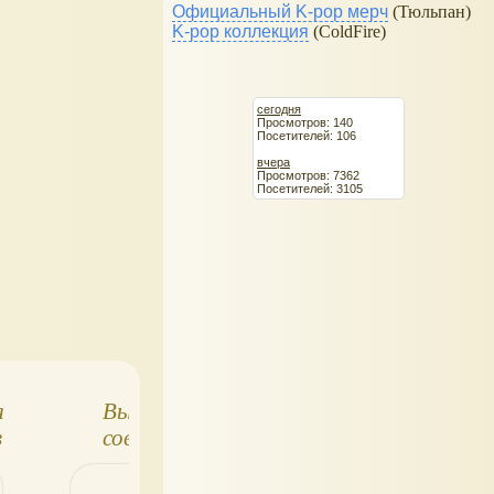
Официальный K-pop мерч
(Тюльпан)
K-pop коллекция
(ColdFire)
сегодня
Просмотров: 140
Посетителей: 106
вчера
Просмотров: 7362
Посетителей: 3105
я
Выставка
Выставка
в
советских
"Путешествие в
е
новогодних
новогоднюю
игрушек
сказку"