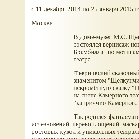
c 11 декабря 2014 по 25 января 2015 г
Москва
В Доме-музея М.С. Щеп
состоялся вернисаж но
Брамбилла" по мотивам
театра.
Феерический сказочный
знаменитом "Щелкунчике
искромётную сказку "П
на сцене Камерного теа
"каприччио Камерного 
Так родился фантасмаг
исчезновений, перевоплощений, маск
ростовых кукол и уникальных театрал
сценическое произведение на основе г