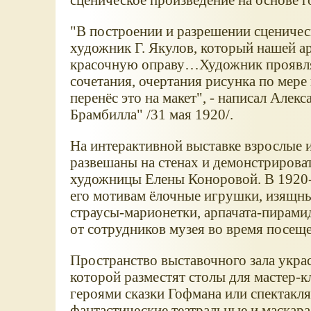
"В построении и разрешении сцениче
художник Г. Якулов, который нашей 
красочную оправу…Художник проявлял
сочетания, очертания рисунка по мере 
перенёс это на макет", - написал Алек
Брамбилла" /31 мая 1920/.
На интерактивной выставке взрослые и
развешаны на стенах и демонстрироват
художницы Елены Коноровой. В 1920-х
его мотивам ёлочные игрушки, изящны
страусы-марионетки, арпачата-пирамид
от сотрудников музея во время посещ
Пространство выставочного зала украс
которой разместят столы для мастер-к
героями сказки Гофмана или спектакля
фантастические театральные и маскар