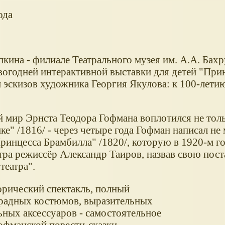
ода
кина - филиале Театрального музея им. А.А. Бахр
вогодней интерактивной выставки для детей "При
 эскизов художника Георгия Якулова: к 100-лети
 мир Эрнста Теодора Гофмана воплотился не толь
" /1816/ - через четыре года Гофман написал не
ринцесса Брамбилла" /1820/, которую в 1920-м г
тра режиссёр Александр Таиров, назвав свою пос
театра".
орический спектакль, полный
арадных костюмов, выразительных
ьных аксессуаров - самостоятельное
офманской повести-сказки.