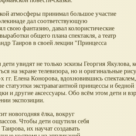
ской атмосферы принимал большое участие
арлекинаде дал соответствующую
 свою фантазию, давал колористические
выработки общего плана спектакля, а театр
сандр Таиров в своей лекции "Принцесса
 дети увидят не только эскизы Георгия Якулова, 
ься на экране телевизора, но и оригинальные рис
 гг. Елена Конорова, вдохновившись спектаклем,
е статуэтки экстравагантной принцессы и бедной
ки и другие аксессуары. Обо всём этом дети и в
ении экспозиции.
ит новогодняя ёлка, вокруг
лассов. Чтобы дети ощутили себя
 Таирова, их научат создавать
адные костюмы из аппликаций.