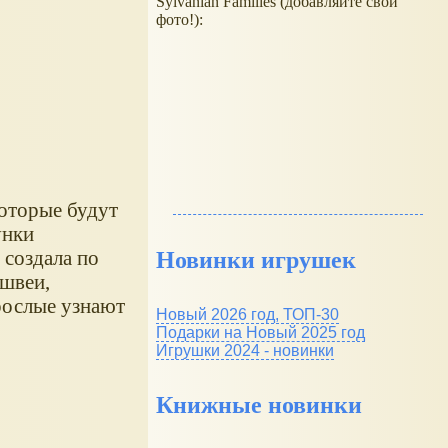
Sylvanian Families (добавляйте свои
фото!):
которые будут
унки
 создала по
Новинки игрушек
 швеи,
зрослые узнают
Новый 2026 год, ТОП-30
Подарки на Новый 2025 год
Игрушки 2024 - новинки
Книжные новинки