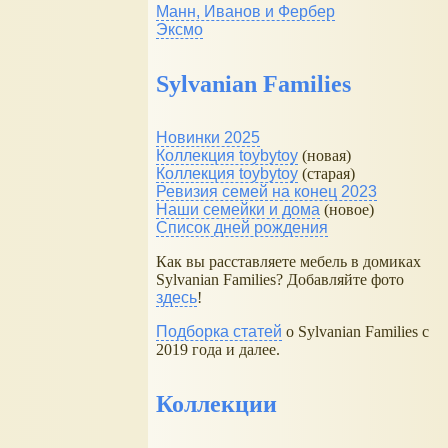
Манн, Иванов и Фербер
Эксмо
Sylvanian Families
Новинки 2025
Коллекция toybytoy
(новая)
Коллекция toybytoy
(старая)
Ревизия семей на конец 2023
Наши семейки и дома
(новое)
Список дней рождения
Как вы расставляете мебель в домиках
Sylvanian Families? Добавляйте фото
здесь
!
Подборка статей
о Sylvanian Families с
2019 года и далее.
Коллекции