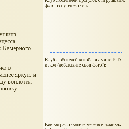
Клуб любителей прогулок с игрушками:
фото из путешествий:
ушина -
нцесса
ю Камерного
Клуб любителей китайских мини BJD
кукол (добавляйте свои фото!):
ко в
 менее яркую и
оду воплотил
тановку
Как вы расставляете мебель в домиках