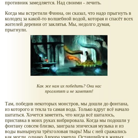
противник замедляется. Над своими - лечить.
Когда мы встретили Финна, он сказал, что надо прыгнуть в
колодец за какой-то волшебной водой, которая и спасёт всех
жителей деревни от заклятья. Мы, недолго думая,
прыгнули.
Как же нам их победить? Они нас
проглотят и не заметят!
Там, победив некоторых монстров, мы дошли до фонтана,
из которого и текла та самая вода. Только вдруг всё начало
шататься. Хочется заметить, что когда всё шаталось,
приставка в моих руках вибрировала. Когда мы подошли у
фонтану совсем близко, заиграла эпическая музыка и из
воды вынырнула трёхголовая тварь! Мы с ней сражались
как могли, однако Аврора умерла. Оставшийся в живых