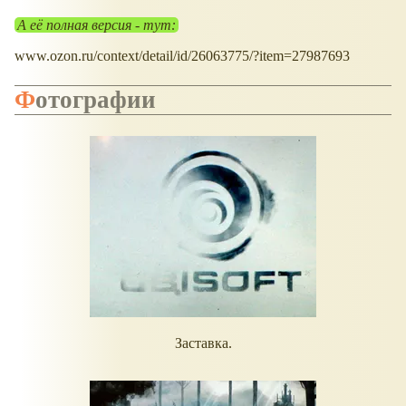
А её полная версия - тут:
www.ozon.ru/context/detail/id/26063775/?item=27987693
Фотографии
Заставка.