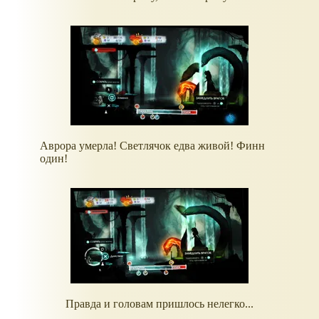
Аврора умерла! Светлячок едва живой! Финн
один!
Правда и головам пришлось нелегко...