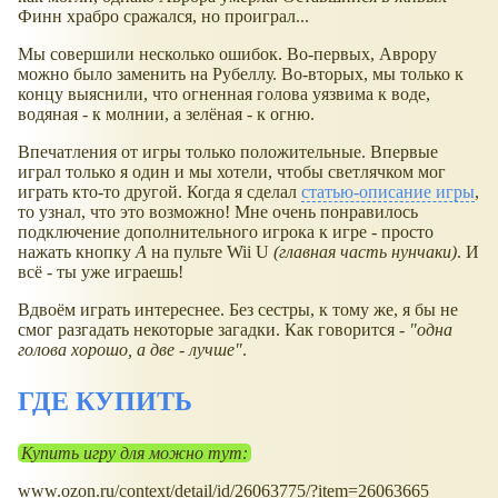
Финн храбро сражался, но проиграл...
Мы совершили несколько ошибок. Во-первых, Аврору
можно было заменить на Рубеллу. Во-вторых, мы только к
концу выяснили, что огненная голова уязвима к воде,
водяная - к молнии, а зелёная - к огню.
Впечатления от игры только положительные. Впервые
играл только я один и мы хотели, чтобы светлячком мог
играть кто-то другой. Когда я сделал
статью-описание игры
,
то узнал, что это возможно! Мне очень понравилось
подключение дополнительного игрока к игре - просто
нажать кнопку
А
на пульте Wii U
(главная часть нунчаки)
. И
всё - ты уже играешь!
Вдвоём играть интереснее. Без сестры, к тому же, я бы не
смог разгадать некоторые загадки. Как говорится -
"одна
голова хорошо, а две - лучше"
.
ГДЕ КУПИТЬ
Купить игру для можно тут:
www.ozon.ru/context/detail/id/26063775/?item=26063665