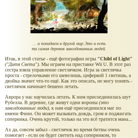
... и попадаем в другой мир.Это и есть
та самая деревня заколдованных людей.
Итак, в этой статье - ещё фотографии игры
"Child of Light"
("Дитя Света")
. Мы играем на приставке Wii U. В этот раз
сестра взяла управление светлячком. Игра за светлячка
проста - стрелочками его шевелишь, циферкой 1 светишь, а
двойка значит что-то ещё. Как это описать, не могу понять -
светлячок начинает бешено летать.
Аврора у нас научилась летать. К ним присоединилась шут
Рубелла. В деревне, где живут одни вороны
(это
заколдованные люди)
, к нам ещё присоединился маг по
имени Финн. Он может вызывать дождь, гром и поджигать
соперника. Очень крутой, только на это всё тратится мана...
Ах да, совсем забыл - светлячок во время битвы очень
помогает - если он будет светить над соперником, то