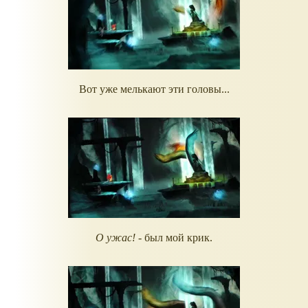
Вот уже мелькают эти головы...
О ужас!
- был мой крик.