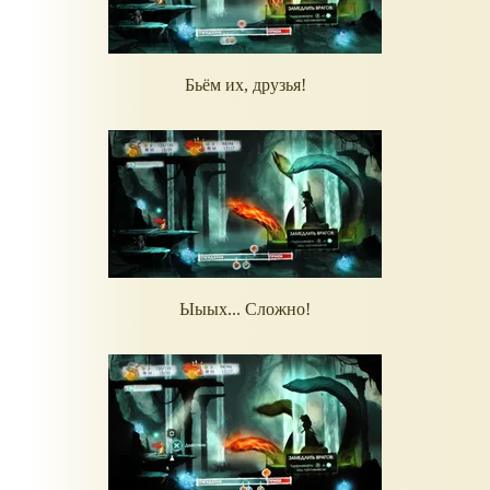
Бьём их, друзья!
Ыыых... Сложно!