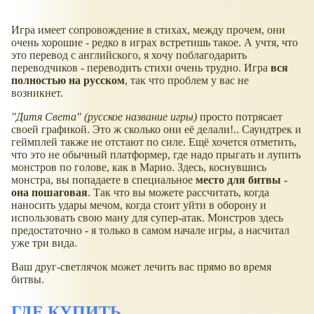
Игра имеет сопровождение в стихах, между прочем, они
очень хорошие - редко в играх встретишь такое. А учтя, что
это перевод с английского, я хочу поблагодарить
переводчиков - переводить стихи очень трудно. Игра
вся
полностью на русском
, так что проблем у вас не
возникнет.
"Дитя Света"
(русское название игры)
просто потрясает
своей графикой. Это ж сколько они её делали!.. Саундтрек и
геймплей также не отстают по силе. Ещё хочется отметить,
что это не обычный платформер, где надо прыгать и лупить
монстров по голове, как в Марио. Здесь, коснувшись
монстра, вы попадаете в специальное
место для битвы -
она пошаговая
. Так что вы можете рассчитать, когда
наносить удары мечом, когда стоит уйти в оборону и
использовать свою ману для супер-атак. Монстров здесь
предостаточно - я только в самом начале игры, а насчитал
уже три вида.
Ваш друг-светлячок может лечить вас прямо во время
битвы.
ГДЕ КУПИТЬ