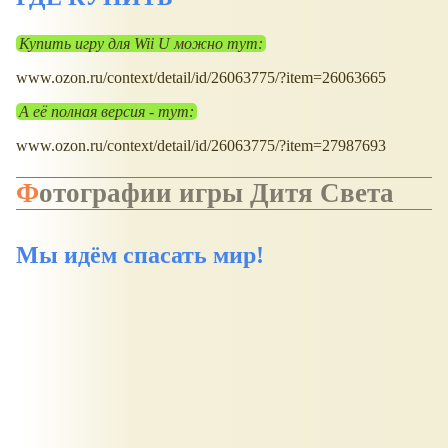
Купить игру для Wii U можно тут:
www.ozon.ru/context/detail/id/26063775/?item=26063665
А её полная версия - тут:
www.ozon.ru/context/detail/id/26063775/?item=27987693
Фотографии игры Дитя Света
Мы идём спасать мир!