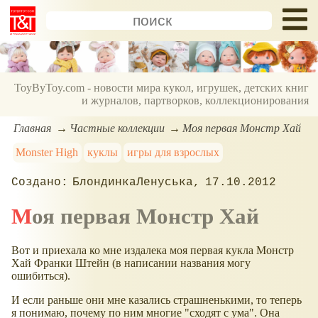
ToyByToy.com - новости мира кукол, игрушек, детских книг
и журналов, партворков, коллекционирования
Главная
Частные коллекции
Моя первая Монстр Хай
Monster High
куклы
игры для взрослых
БлондинкаЛенуська
17.10.2012
Моя первая Монстр Хай
Вот и приехала ко мне издалека моя первая кукла Монстр
Хай Франки Штейн (в написании названия могу
ошибиться).
И если раньше они мне казались страшненькими, то теперь
я понимаю, почему по ним многие "сходят с ума". Она