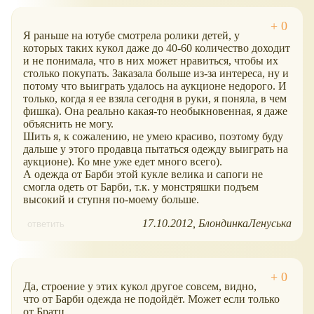
Я раньше на ютубе смотрела ролики детей, у
которых таких кукол даже до 40-60 количество доходит
и не понимала, что в них может нравиться, чтобы их
столько покупать. Заказала больше из-за интереса, ну и
потому что выиграть удалось на аукционе недорого. И
только, когда я ее взяла сегодня в руки, я поняла, в чем
фишка). Она реально какая-то необыкновенная, я даже
объяснить не могу.
Шить я, к сожалению, не умею красиво, поэтому буду
дальше у этого продавца пытаться одежду выиграть на
аукционе). Ко мне уже едет много всего).
А одежда от Барби этой кукле велика и сапоги не
смогла одеть от Барби, т.к. у монстряшки подъем
высокий и ступня по-моему больше.
17.10.2012
БлондинкаЛенуська
ответить
Да, строение у этих кукол другое совсем, видно,
что от Барби одежда не подойдёт. Может если только
от Братц...