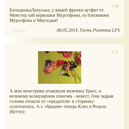
БлондинкаЛенуська, у вашей френки аутфит от
Монстер хай веркошки Мурсефоны, из близняшек
Мурсефона и Мяулодия!
08.05.2014
Гость Розетта LPS
ответить
А мои монстрики атаковали мужчину Братс, к
великому возмущению понечек - невест. Они задрав
головы отошли от
предателя
в сторонку:
сплетничать. А с
брацем
теперь Клео и Розали
(Кетти):