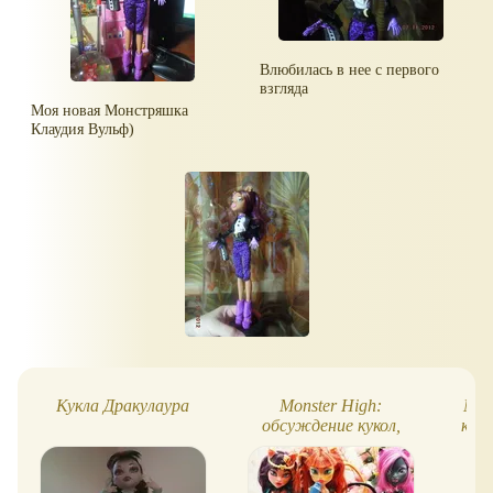
Влюбилась в нее с первого
взгляда
Моя новая Монстряшка
Клаудия Вульф)
Кукла Дракулаура
Monster High:
Mons
обсуждение кукол,
кук
отзывы