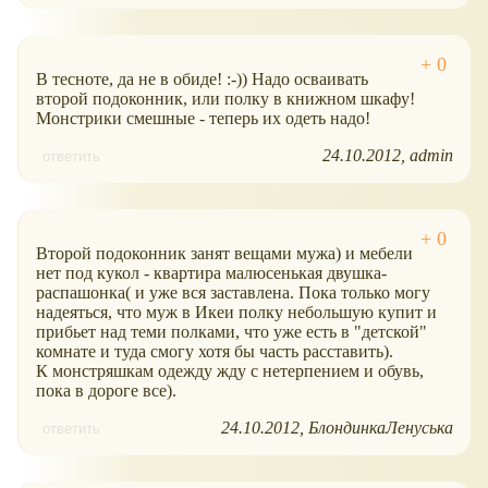
В тесноте, да не в обиде! :-)) Надо осваивать
второй подоконник, или полку в книжном шкафу!
Монстрики смешные - теперь их одеть надо!
24.10.2012
admin
ответить
Второй подоконник занят вещами мужа) и мебели
нет под кукол - квартира малюсенькая двушка-
распашонка( и уже вся заставлена. Пока только могу
надеяться, что муж в Икеи полку небольшую купит и
прибьет над теми полками, что уже есть в "детской"
комнате и туда смогу хотя бы часть расставить).
К монстряшкам одежду жду с нетерпением и обувь,
пока в дороге все).
24.10.2012
БлондинкаЛенуська
ответить