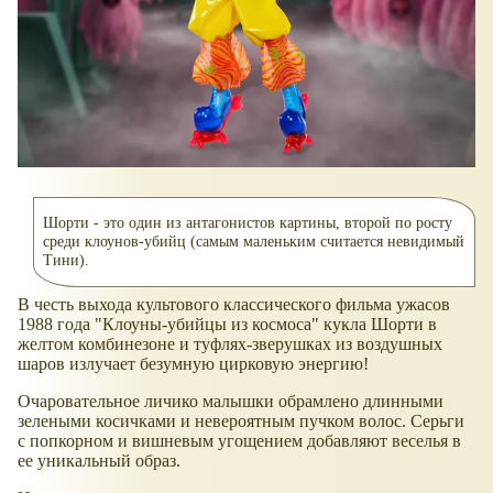
Шорти - это один из антагонистов картины, второй по росту
среди клоунов-убийц (самым маленьким считается невидимый
Тини).
В честь выхода культового классического фильма ужасов
1988 года "Клоуны-убийцы из космоса" кукла Шорти в
желтом комбинезоне и туфлях-зверушках из воздушных
шаров излучает безумную цирковую энергию! ​
Очаровательное личико малышки обрамлено длинными
зелеными косичками и невероятным пучком волос. Серьги
с попкорном и вишневым угощением добавляют веселья в
ее уникальный образ.