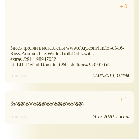
Здесь тролли выставлены www.ebay.com/itm/lot-of-16-
Russ-Around-The-World-Troll-Dolls-with-
extras-/291119894703?
pt=LH_DefaultDomain_0&hash=item43c81910af
12.04.2014
Оляля
ответить
👍😱😱😱😱😱😱😱😱😱😱😱😱😱
24.12.2020
Гость
ответить