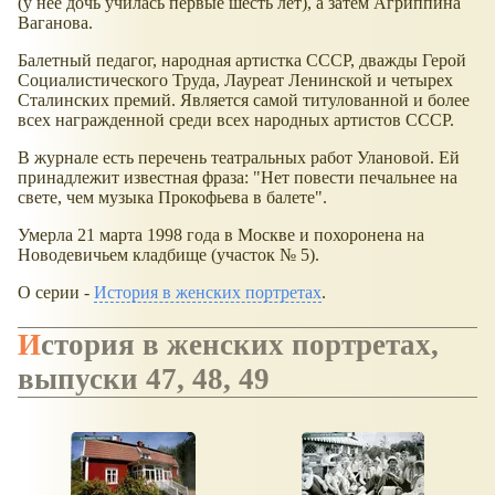
(у неё дочь училась первые шесть лет), а затем Агриппина
Ваганова.
Балетный педагог, народная артистка СССР, дважды Герой
Социалистического Труда, Лауреат Ленинской и четырех
Сталинских премий. Является самой титулованной и более
всех награжденной среди всех народных артистов СССР.
В журнале есть перечень театральных работ Улановой. Ей
принадлежит известная фраза: "Нет повести печальнее на
свете, чем музыка Прокофьева в балете".
Умерла 21 марта 1998 года в Москве и похоронена на
Новодевичьем кладбище (участок № 5).
О серии -
История в женских портретах
.
История в женских портретах,
выпуски 47, 48, 49