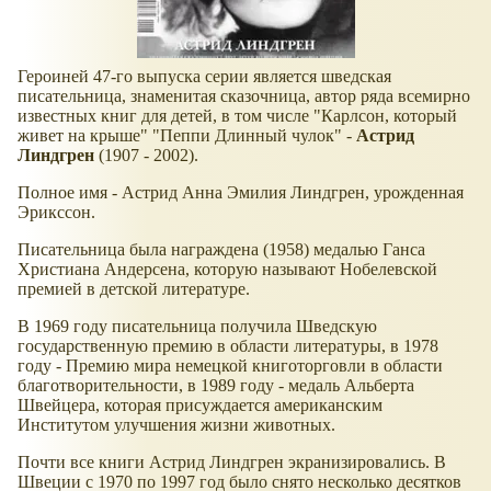
Героиней 47-го выпуска серии является шведская
писательница, знаменитая сказочница, автор ряда всемирно
известных книг для детей, в том числе "Карлсон, который
живет на крыше" "Пеппи Длинный чулок" -
Астрид
Линдгрен
(1907 - 2002).
Полное имя - Астрид Анна Эмилия Линдгрен, урожденная
Эрикссон.
Писательница была награждена (1958) медалью Ганса
Христиана Андерсена, которую называют Нобелевской
премией в детской литературе.
В 1969 году писательница получила Шведскую
государственную премию в области литературы, в 1978
году - Премию мира немецкой книготорговли в области
благотворительности, в 1989 году - медаль Альберта
Швейцера, которая присуждается американским
Институтом улучшения жизни животных.
Почти все книги Астрид Линдгрен экранизировались. В
Швеции с 1970 по 1997 год было снято несколько десятков