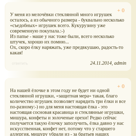
У меня из мелочёвки стеклянной много игрушек
осталось, а из обычного размера - буквально несколько
съедобных
игрушек всего. Кукурузину уже
современную покупала.:-)
Из папье - маше у нас тоже были, всего несколько
штучек, хорошо их помню...
Ох, скоро ёлку наряжать, уже предвкушаю, радость-то
какая!
24.11.2014
admin
ответить
На нашей ёлочке в этом году не будет ни одной
стеклянной игрушки,
защитная мера
такая, благо
количество игрушек позволяет нарядить три ёлки и все
по-разному:-) но для меня настоящая ёлка - это
настоящая сосновая красавица и стеклянные игрушки,
мишура, конфеты и золоченые орехи! Редко сейчас
получается такую ёлочку заполучить, ёлка давно у нас
искусственная, конфет нет, потому что у старшего
аллергия, мишуру убрали из - за братьев наших