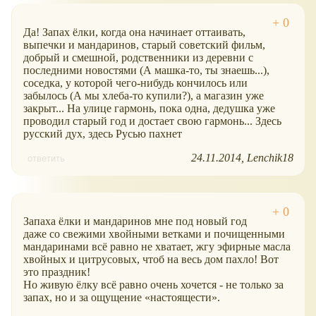
Да! Запах ёлки, когда она начинает оттаивать,
выпечки и мандаринов, старый советский фильм,
добрый и смешной, родственники из деревни с
последними новостями (А машка-то, ты знаешь...),
соседка, у которой чего-нибудь кончилось или
забылось (А мы хлеба-то купили?), а магазин уже
закрыт... На улице гармонь, пока одна, дедушка уже
проводил старый год и достает свою гармонь... Здесь
русский дух, здесь Русью пахнет
24.11.2014
Lenchik18
ответить
Запаха ёлки и мандаринов мне под новый год
даже со свежими хвойными ветками и почищенными
мандаринами всё равно не хватает, жгу эфирные масла
хвойных и цитрусовых, чтоб на весь дом пахло! Вот
это праздник!
Но живую ёлку всё равно очень хочется - не только за
запах, но и за ощущение
настоящести
.