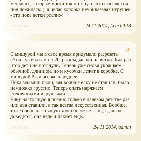
меньших, которые могли так потянуть, что вся ёлка на
пол ложилась:-), а целая коробка неубиваемых игрушек
- это пока детки росли:-)
24.11.2014
Lenchik18
ответить
С мишурой мы в своё время придумали разрезать
её на кусочки см по 20, раскладывали на ветки. Как раз
чтоб дети не потянули. Теперь уже снова украшаем
обычной, длинной, но и кусочки лежат в коробке. С
мишурой ёлка всё же наряднее.
Пока малыши были, мы вообще ёлку не ставили, было
немножко грустно. Теперь опять наряжаем
стеклянными игрушками.
Ёлку настоящую я помню только в далёком детстве раз
или два ставили, а так всегда искусственная. Вообще,
тоже очень настоящую хочется, может когда дальше
доведётся, она ведь и пахнет ещё...
24.11.2014
admin
ответить