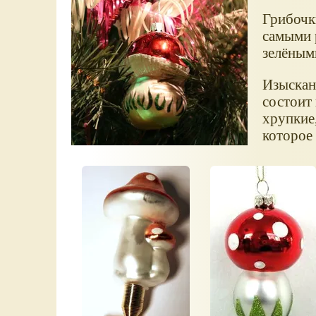
Грибочк
самыми 
зелёным
Изысканн
состоит
хрупкие,
которое 