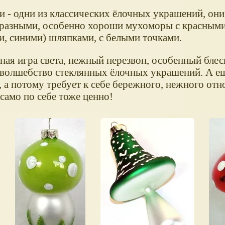
и - одни из классических ёлочных украшений, он
разными, особенно хороши мухоморы с красными
и, синими) шляпками, с белыми точками.
ая игра света, нежный перезвон, особенный блеск 
 волшебство стеклянных ёлочных украшений. А ещ
 а потому требует к себе бережного, нежного отн
само по себе тоже ценно!