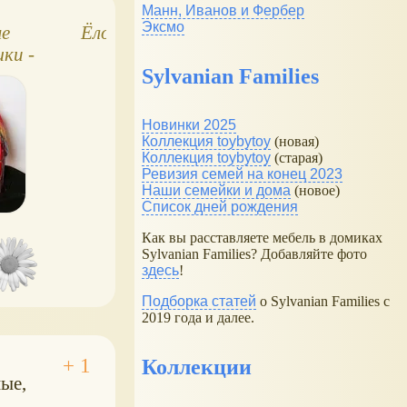
Манн, Иванов и Фербер
Эксмо
е
Ёлочные игрушки
Ёлочные игрушки
ки -
винтаж
мухоморы и
Sylvanian Families
я
колокольчики
Новинки 2025
Коллекция toybytoy
(новая)
Коллекция toybytoy
(старая)
Ревизия семей на конец 2023
Наши семейки и дома
(новое)
Список дней рождения
Как вы расставляете мебель в домиках
Sylvanian Families? Добавляйте фото
здесь
!
Подборка статей
о Sylvanian Families с
2019 года и далее.
Коллекции
ные,