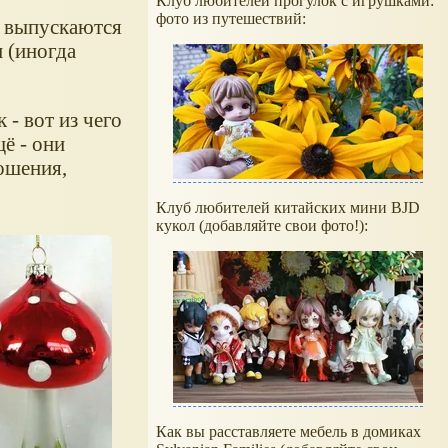
Клуб любителей прогулок с игрушками:
фото из путешествий:
и выпускаются
 (иногда
- вот из чего
ё - они
ошения,
Клуб любителей китайских мини BJD
кукол (добавляйте свои фото!):
Как вы расставляете мебель в домиках