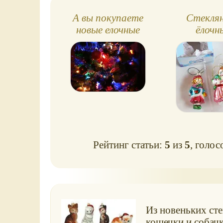
А вы покупаете
Стекля
новые елочные
ёлочн
игрушки для своей
украшения
елки? Наши
девоч
новинки на 2023
Рейтинг статьи:
5
из
5
, голос
Из новеньких ст
кошечки и собачк