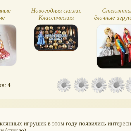
нные
Новогодняя сказка.
Стеклянны
ые
Классическая
ёлочные игруш
: совы,
стеклянная
два попуга
ки
игрушка
ов:
4
еклянных игрушек в этом году появились интерес
и (стекло)