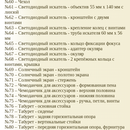
№60 – Чехол
№61 – Светодиодный искатель - объектив 55 мм х 140 мм с
линзой
№62 – Светодиодный искатель - кронштейн с двумя
винтами
№63 – Светодиодный искатель - крепление колец с винтами
№64 – Светодиодный искатель - труба искателя 60 мм х 56
мм
№65 – Светодиодный искатель - кольцо фиксации фокуса
№66 – Светодиодный искатель - адаптер окуляра
№67 – Светодиодный искатель - окуляр
№68 – Светодиодный искатель - 2 крепёжных кольца с
винтами, крышка
№69 – Солнечный экран - кронштейн
№70 – Солнечный экран - полотно экрана
№71 – Солнечный экран - стержень
№72 – Чемоданчик для аксессуаров - формованная пена
№73 – Чемоданчик для аксессуаров - верхняя половина
№74 – Чемоданчик для аксессуаров - нижняя половина
№75 – Чемоданчик для аксессуаров - ручка, петли, винты
№76 – Табурет - основная стойка
№77 – Табурет - сиденье
№78 – Табурет - задняя горизонтальная опора
№79 – Табурет - вертикальные стойки
№80 – Табурет - передняя горизонтальная опора, фурнитура