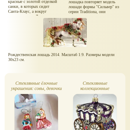
красные с золотой отделкой
лошадка повторяет модель
санки, в которых сидит
лошади формы "Сильвер" из
Санта-Клаус, а вокруг
серии Traditiona, они
пушистые ели. Дополняют
отличаются лишь размерами
композицию веселый пес и
и цветом. Дополняют
птички-кардиналы,
композицию лесные звери -
сопровождающие Санту. Шар
лисица, енот и два зайца,
играет традиционную
вышедшие навстречу коню и
рождественскую мелодию
новогодние елочки. Шар
Jingle Bells, а если его
играет традиционную
потрясти, то пойдет снег.
рождественскую мелодию
Рождественская лошадь 2014. Масштаб 1:9. Размеры модели
Высота шара - 4.75", диаметр
Silent Night, а если его
30х23 см.
подставки 3.5" (в дюймах).
потрясти, то пойдет снег.
Высота шара - 4.75", диаметр
подставки 3.5" (в дюймах).
Стеклянные ёлочные
Стеклянные
украшения: совы, девочки
коллекционные
новогодние украшения