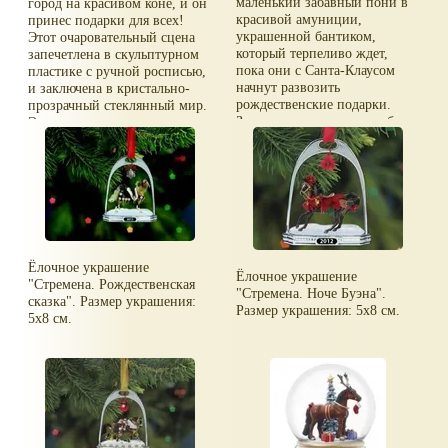
маленький забавный пони в
город на красивом коне, и он
красивой амуниции,
принес подарки для всех!
украшенной бантиком,
Этот очаровательный сцена
который терпеливо ждет,
запечетлена в скульптурном
пока они с Санта-Клаусом
пластике с ручной росписью,
начнут развозить
и заключена в кристально-
рождественские подарки.
прозрачный стеклянный мир.
Замочек в виде подковы будет
Это украшение
надежно хранить ваши
подвешивается на атласную
секреты, спрятанные внутри!
ленту, и золотая кисточка
Шкатулку можно повесить на
свисает с его нижней части.
ёлку как новогоднее
Материал - стекло и
украшение, либо поставить
скульптурный пластик.
на полку. Размер 15х7х12 см.
Диаметр 7,6 см.
Ёлочное украшение
Ёлочное украшение
"Стремена. Рождественская
"Стремена. Ноче Буэна".
сказка". Размер украшения:
Размер украшения: 5х8 см.
5х8 см.