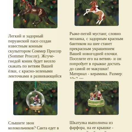
Рыже-пегий мустанг, словно
Легкий и задорный
мозаика, с задорным красным
перуанский пасо создан
бантиком на шее станет
известным конным
прекрасным украшением
скульптором Соммер Проссер
Вашей новогодней елочки.
(Sommer Proccer). Жгуче-
Поселите его на ветвях- и он
гнедой коник будет весело
попробует в прыжке достать
скакать по ветвям Вашей
до самой ее макушки!
ёлки, с красно-зелеными
Материал - керамика. Размер:
ленточками в развивающейся
10х7 см.
гриве. Материал - керамика.
Размер: 10х7 см.
Шкатулка выполнена из
Слышите звон
фарфора, на ее крышке -
колокольчиков? Санта едет в