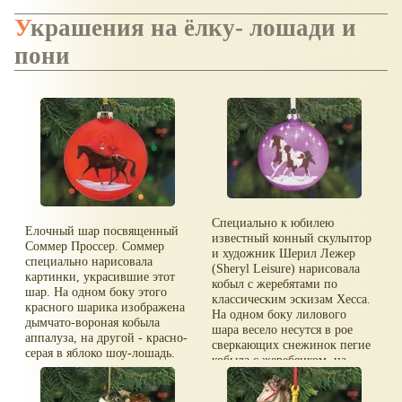
Украшения на ёлку- лошади и
пони
Специально к юбилею
Елочный шар посвященный
известный конный скульптор
Соммер Проссер. Соммер
и художник Шерил Лежер
специально нарисовала
(Sheryl Leisure) нарисовала
картинки, украсившие этот
кобыл с жеребятами по
шар. На одном боку этого
классическим эскизам Хесса.
красного шарика изображена
На одном боку лилового
дымчато-вороная кобыла
шара весело несутся в рое
аппалуза, на другой - красно-
сверкающих снежинок пегие
серая в яблоко шоу-лошадь.
кобыла с жеребенком, на
Дополняет картинку
другом - стоят на покрытой
старинный уличный фонарь,
снегом земле кобыла с
заливающий лошадей мягким