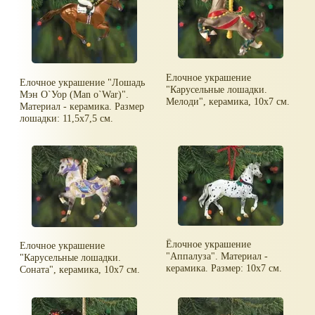
жеребенком аппалуза.
светом. Диаметр шара - 8 см.
Диаметр шара - 8 см.
Елочное украшение
Елочное украшение "Лошадь
"Карусельные лошадки.
Мэн О`Уор (Man o`War)".
Мелоди", керамика, 10х7 см.
Материал - керамика. Размер
лошадки: 11,5х7,5 см.
Ёлочное украшение
Елочное украшение
"Аппалуза". Материал -
"Карусельные лошадки.
керамика. Размер: 10х7 см.
Соната", керамика, 10х7 см.