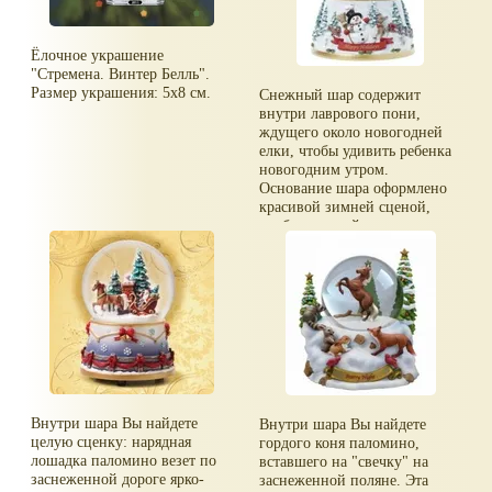
Ёлочное украшение
"Стремена. Винтер Белль".
Размер украшения: 5х8 см.
Снежный шар содержит
внутри лаврового пони,
ждущего около новогодней
елки, чтобы удивить ребенка
новогодним утром.
Основание шара оформлено
красивой зимней сценой,
изображающей снеговика и
оленя Рудольфа! Этот
музыкальный шар играет
мелодию "Мы желаем вам
счастливого Рождества".
Размер: 3,5 дюйма в
диаметре.
Внутри шара Вы найдете
Внутри шара Вы найдете
целую сценку: нарядная
гордого коня паломино,
лошадка паломино везет по
вставшего на "свечку" на
заснеженной дороге ярко-
заснеженной поляне. Эта