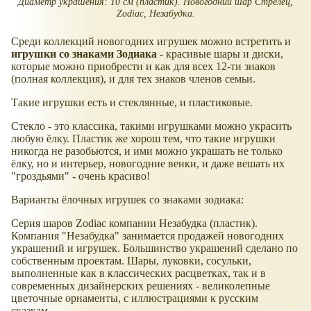
Диаметр украшения: 10 см (пластик). Новогодний шар Стрелец,
Zodiac, Незабудка.
Среди коллекций новогодних игрушек можно встретить и
игрушки со знаками Зодиака
- красивые шары и диски,
которые можно приобрести и как для всех 12-ти знаков
(полная коллекция), и для тех знаков членов семьи.
Такие игрушки есть и стеклянные, и пластиковые.
Стекло - это классика, такими игрушками можно украсить
любую ёлку. Пластик же хорош тем, что такие игрушки
никогда не разобьются, и ими можно украшать не только
ёлку, но и интерьер, новогодние венки, и даже вешать их
"гроздьями" - очень красиво!
Варианты ёлочных игрушек со знаками зодиака:
Серия шаров Zodiac компании Незабудка (пластик).
Компания "Незабудка" занимается продажей новогодних
украшений и игрушек. Большинство украшений сделано по
собственным проектам. Шары, луковки, сосульки,
выполненные как в классических расцветках, так и в
современных дизайнерских решениях - великолепные
цветочные орнаменты, с иллюстрациями к русским
сказкам.