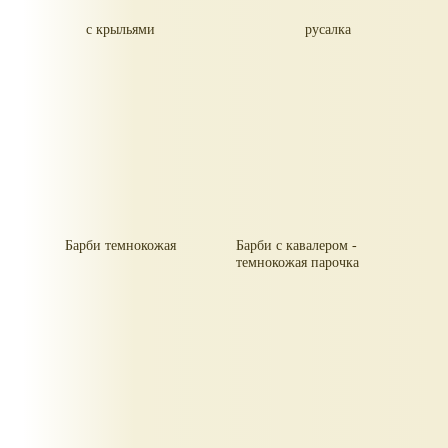
с крыльями
русалка
Барби темнокожая
Барби с кавалером -
темнокожая парочка