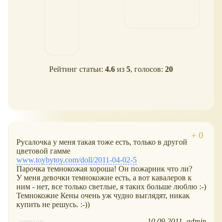
Рейтинг статьи:
4.6
из
5
, голосов:
20
Русалочка у меня такая тоже есть, только в другой
цветовой гамме
www.toybytoy.com/doll/2011-04-02-5
Парочка темнокожая хороша! Он пожарник что ли?
У меня девочки темнокожие есть, а вот кавалеров к
ним - нет, все только светлые, я таких больше люблю :-)
Темнокожие Кены очень уж чудно выглядят, никак
купить не решусь. :-))
10.09.2011
admin
ответить