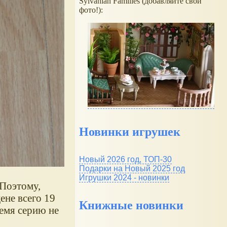
Sylvanian Families (добавляйте свои
фото!):
Новинки игрушек
Новый 2026 год, ТОП-30
Подарки на Новый 2025 год
Игрушки 2024 - новинки
 Поэтому,
ене всего 19
Книжные новинки
ремя серию не