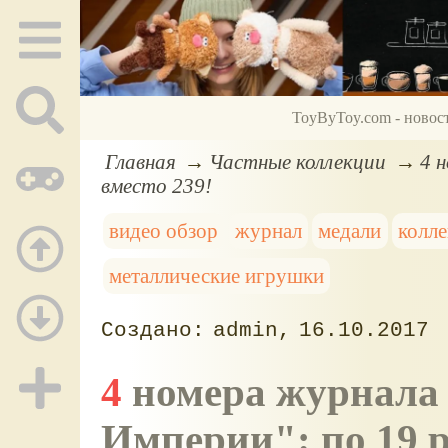
ToyByToy.com - новос
Главная
Частные коллекции
4 
вместо 239!
видео обзор
журнал
медали
колл
металлические игрушки
admin
16.10.2017
4 номера журнала "Ордена Российской
Империи": по 19 р