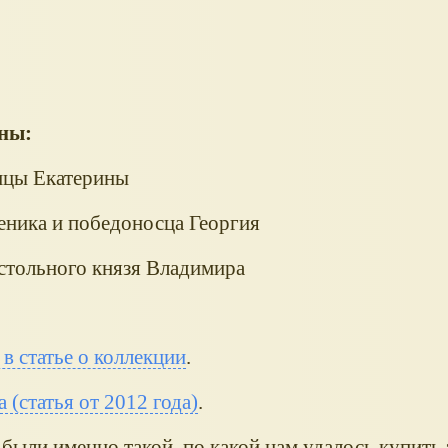
ны:
ицы Екатерины
еника и победоносца Георгия
стольного князя Владимира
 в статье о коллекции
.
 (статья от 2012 года)
.
 были именно такой, по какой нам удалось купить 