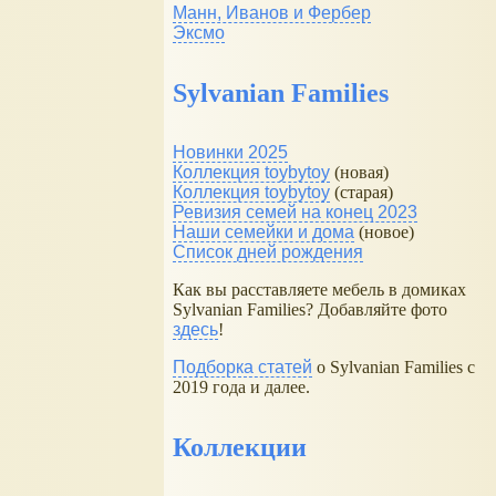
Манн, Иванов и Фербер
Эксмо
Sylvanian Families
Новинки 2025
Коллекция toybytoy
(новая)
Коллекция toybytoy
(старая)
Ревизия семей на конец 2023
Наши семейки и дома
(новое)
Список дней рождения
Как вы расставляете мебель в домиках
Sylvanian Families? Добавляйте фото
здесь
!
Подборка статей
о Sylvanian Families с
2019 года и далее.
Коллекции