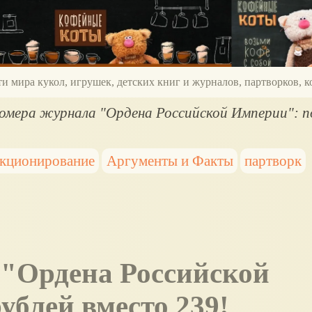
ти мира кукол, игрушек, детских книг и журналов, партворков,
номера журнала "Ордена Российской Империи": п
екционирование
Аргументы и Факты
партворк
ублей вместо 239!