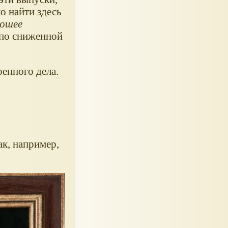
о найти здесь
рошее
а по сниженной
оенного дела.
ак, например,