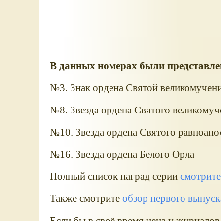
В данных номерах были представле
№3. Знак ордена Святой великомучен
№8. Звезда ордена Святого великомуч
№10. Звезда ордена Святого равноапо
№16. Звезда ордена Белого Орла
Полный список наград серии
смотрите
Также смотрите
обзор первого выпуска
Если бы в своё время цена у журналов