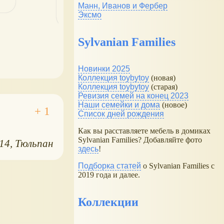
Манн, Иванов и Фербер
Эксмо
Sylvanian Families
Новинки 2025
Коллекция toybytoy
(новая)
Коллекция toybytoy
(старая)
Ревизия семей на конец 2023
Наши семейки и дома
(новое)
Список дней рождения
Как вы расставляете мебель в домиках
Sylvanian Families? Добавляйте фото
014
Тюльпан
здесь
!
Подборка статей
о Sylvanian Families с
2019 года и далее.
Коллекции