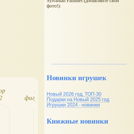
Sylvanian Families (добавляйте свои
фото!):
Новинки игрушек
ор
Hello Kitty -
Материалы дл
Новый 2026 год, ТОП-30
2
фигурки "Китти и
изготовления
Подарки на Новый 2025 год
лог
ее семья"
детской одежд
Игрушки 2024 - новинки
Unico
Книжные новинки