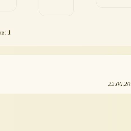
ов:
1
22.06.2