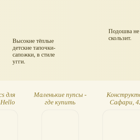
Подошва не
скользит.
Высокие тёплые
детские тапочки-
сапожки, в стиле
угги.
s для
Маленькие пупсы -
Конструкт
 Hello
где купить
Сафари, 4
y
детали, ана
Лего Дупло - 
Plus