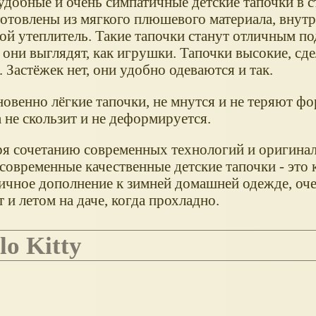
удобные и очень симпатичные детские тапочки в с
зготовлены из мягкого плюшевого материала, внут
ой утеплитель. Такие тапочки станут отличным п
 они выглядят, как игрушки. Тапочки высокие, сд
 Застёжек нет, они удобно одеваются и так.
овенно лёгкие тапочки, не мнутся и не теряют фо
 не скользит и не деформируется.
ря сочетанию современных технологий и оригина
 современные качественные детские тапочки - это
личное дополнение к зимней домашней одежде, оч
 и летом на даче, когда прохладно.
lo Kitty