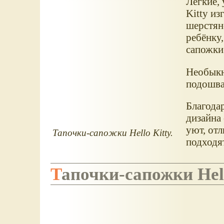
Легкие, 
Kitty и
шерстян
ребёнку,
сапожки.
Необыкн
подошва
Благода
дизайна
уют, от
Тапочки-сапожки Hello Kitty.
подходят
Тапочки-сапожки Hel