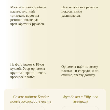
Мягкое и очень удобное
Платье туникообразного
платье, плотный
покроя, внизу
трикотаж, ворот на
расширяется.
резинке, также как и
края коротких рукавов.
На фото рядом с 18-см
Орнамент идёт по всему
куклой. Узор-орнамент
платью - и спереди, и по
крупный, яркий - очень
спинке, сверху донизу.
красивое платье!
Самая модная Барби:
Футболка с Filly и со
новые коллекции в честь
львёнком
60-летия